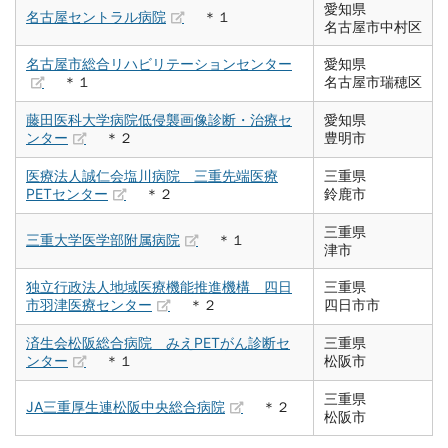
愛知県
名古屋セントラル病院
＊１
名古屋市中村区
名古屋市総合リハビリテーションセンター
愛知県
＊１
名古屋市瑞穂区
藤田医科大学病院低侵襲画像診断・治療セ
愛知県
ンター
＊２
豊明市
医療法人誠仁会塩川病院 三重先端医療
三重県
PETセンター
＊２
鈴鹿市
三重県
三重大学医学部附属病院
＊１
津市
独立行政法人地域医療機能推進機構 四日
三重県
市羽津医療センター
＊２
四日市市
済生会松阪総合病院 みえPETがん診断セ
三重県
ンター
＊１
松阪市
三重県
JA三重厚生連松阪中央総合病院
＊２
松阪市