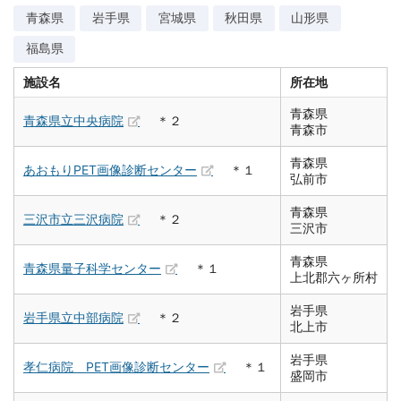
青森県
岩手県
宮城県
秋田県
山形県
福島県
施設名
所在地
青森県
青森県立中央病院
＊２
青森市
青森県
あおもりPET画像診断センター
＊１
弘前市
青森県
三沢市立三沢病院
＊２
三沢市
青森県
青森県量子科学センター
＊１
上北郡六ヶ所村
岩手県
岩手県立中部病院
＊２
北上市
岩手県
孝仁病院 PET画像診断センター
＊１
盛岡市