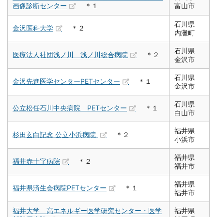
画像診断センター
＊１
富山市
石川県
金沢医科大学
＊２
内灘町
石川県
医療法人社団浅ノ川 浅ノ川総合病院
＊２
金沢市
石川県
金沢先進医学センターPETセンター
＊１
金沢市
石川県
公立松任石川中央病院 PETセンター
＊１
白山市
福井県
杉田玄白記念 公立小浜病院
＊２
小浜市
福井県
福井赤十字病院
＊２
福井市
福井県
福井県済生会病院PETセンター
＊１
福井市
福井大学 高エネルギー医学研究センター・医学
福井県