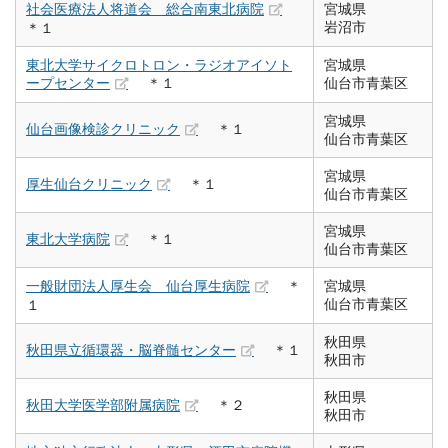
社会医療法人将道会 総合南東北病院
宮城県
岩沼市
＊１
東北大学サイクロトロン・ラジオアイソト
宮城県
ープセンター
＊１
仙台市青葉区
宮城県
仙台画像検診クリニック
＊１
仙台市青葉区
宮城県
厚生仙台クリニック
＊１
仙台市青葉区
宮城県
東北大学病院
＊１
仙台市青葉区
一般財団法人厚生会 仙台厚生病院
＊
宮城県
仙台市青葉区
１
秋田県
秋田県立循環器・脳脊髄センター
＊１
秋田市
秋田県
秋田大学医学部附属病院
＊２
秋田市