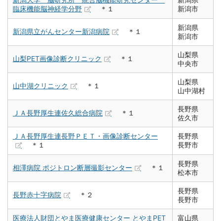
臨床機能脳神経学分野
＊１
新潟市
新潟県
新潟県立がんセンター新潟病院
＊１
新潟市
山梨県
山梨PET画像診断クリニック
＊１
中央市
山梨県
山中湖クリニック
＊１
山中湖村
長野県
ＪＡ長野厚生連佐久総合病院
＊１
佐久市
ＪＡ長野厚生連長野ＰＥＴ・画像診断センター
長野県
＊１
長野市
長野県
相澤病院 ポジトロン断層撮影センター
＊１
松本市
長野県
長野赤十字病院
＊２
長野市
医療法人財団とやま医療健康センター とやまPET
富山県