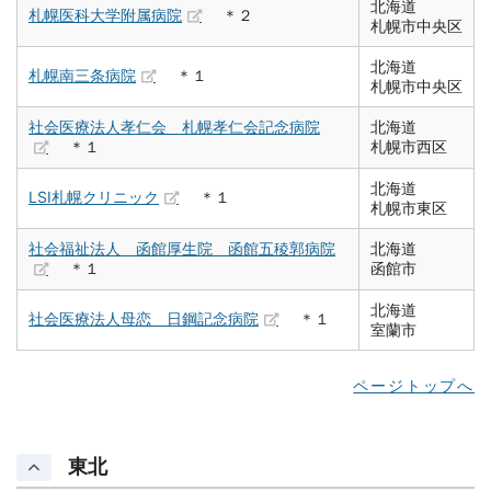
北海道
札幌医科大学附属病院
＊２
札幌市中央区
北海道
札幌南三条病院
＊１
札幌市中央区
社会医療法人孝仁会 札幌孝仁会記念病院
北海道
＊１
札幌市西区
北海道
LSI札幌クリニック
＊１
札幌市東区
社会福祉法人 函館厚生院 函館五稜郭病院
北海道
＊１
函館市
北海道
社会医療法人母恋 日鋼記念病院
＊１
室蘭市
ページトップへ
東北