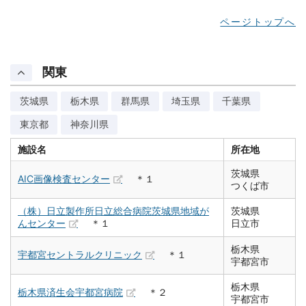
ページトップへ
関東
茨城県
栃木県
群馬県
埼玉県
千葉県
東京都
神奈川県
施設名
所在地
茨城県
AIC画像検査センター
＊１
つくば市
（株）日立製作所日立総合病院茨城県地域が
茨城県
んセンター
＊１
日立市
栃木県
宇都宮セントラルクリニック
＊１
宇都宮市
栃木県
栃木県済生会宇都宮病院
＊２
宇都宮市