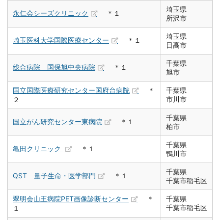
埼玉県
永仁会シーズクリニック
＊１
所沢市
埼玉県
埼玉医科大学国際医療センター
＊１
日高市
千葉県
総合病院 国保旭中央病院
＊１
旭市
国立国際医療研究センター国府台病院
＊
千葉県
市川市
２
千葉県
国立がん研究センター東病院
＊１
柏市
千葉県
亀田クリニック
＊１
鴨川市
千葉県
QST 量子生命・医学部門
＊１
千葉市稲毛区
翠明会山王病院PET画像診断センター
＊
千葉県
千葉市稲毛区
１