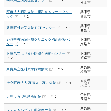
兵庫県立淡路医療センター
＊２
洲本市
医療法人明和病院 明和キャンサークリニ
兵庫県
ック
＊２
西宮市
兵庫県
兵庫医科大学病院 PETセンター
＊１
西宮市
姫路中央病院附属クリニックPET画像セン
兵庫県
ター
＊１
姫路市
兵庫県立はりま姫路総合医療センター
兵庫県
姫路市
＊２
奈良県
奈良県立医科大学附属病院
＊２
橿原市
奈良県
社会医療法人 高清会 高井病院
＊１
天理市
奈良県
天理よろづ相談所病院
＊２
天理市
奈良県
メディカルプラザ薬師西の京
＊１