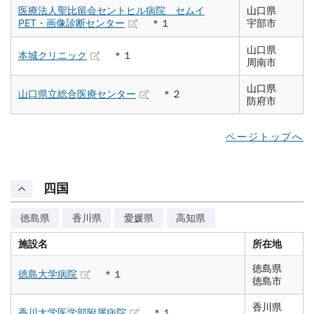
医療法人聖比留会セントヒル病院 セムイ
山口県
PET・画像診断センター
＊１
宇部市
山口県
本城クリニック
＊１
周南市
山口県
山口県立総合医療センター
＊２
防府市
ページトップへ
四国
徳島県
香川県
愛媛県
高知県
施設名
所在地
徳島県
徳島大学病院
＊１
徳島市
香川県
香川大学医学部附属病院
＊１