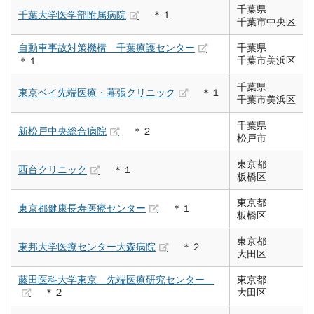
千葉県
千葉大学医学部附属病院
＊１
千葉市中央区
自動車事故対策機構 千葉療護センター
千葉県
千葉市美浜区
＊１
千葉県
東京ベイ先端医療・幕張クリニック
＊１
千葉市美浜区
千葉県
新松戸中央総合病院
＊２
松戸市
東京都
西台クリニック
＊１
板橋区
東京都
東京都健康長寿医療センター
＊１
板橋区
東京都
東邦大学医療センター大森病院
＊２
大田区
藤田医科大学東京 先端医療研究センター
東京都
＊２
大田区