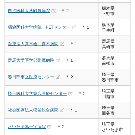
栃木県
自治医科大学附属病院
＊２
下野市
栃木県
獨協医科大学病院 PETセンター
＊１
壬生町
群馬県
医療法人真木会 真木病院
＊１
高崎市
群馬県
群馬大学医学部附属病院
＊１
前橋市
埼玉県
春日部市立医療センター
＊２
春日部市
埼玉県
埼玉医科大学総合医療センター
＊２
川越市
埼玉県
社会医療法人熊谷総合病院
＊１
熊谷市
埼玉県
さいたま赤十字病院
＊２
さいたま市