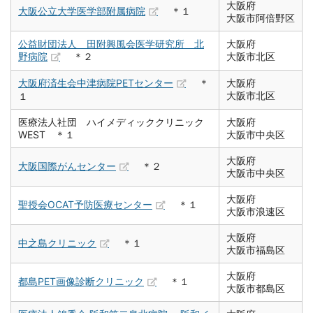
大阪府
大阪公立大学医学部附属病院
＊１
大阪市阿倍野区
公益財団法人 田附興風会医学研究所 北
大阪府
野病院
＊２
大阪市北区
大阪府済生会中津病院PETセンター
＊
大阪府
大阪市北区
１
医療法人社団 ハイメディッククリニック
大阪府
WEST ＊１
大阪市中央区
大阪府
大阪国際がんセンター
＊２
大阪市中央区
大阪府
聖授会OCAT予防医療センター
＊１
大阪市浪速区
大阪府
中之島クリニック
＊１
大阪市福島区
大阪府
都島PET画像診断クリニック
＊１
大阪市都島区