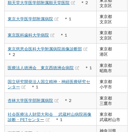
東京都
順天堂大学医学部附属順天堂医院
＊２
文京区
東京都
東京大学医学部附属病院
＊１
文京区
東京都
東京医科歯科大学病院
＊１
文京区
東京慈恵会医科大学附属病院画像診断部
東京都
港区
＊２
東京都
医療法人徳洲会 東京西徳洲会病院
＊１
昭島市
国立研究開発法人国立精神・神経医療研究セ
東京都
ンター
＊１
小平市
東京都
杏林大学医学部附属病院
＊２
三鷹市
社会医療法人財団大和会 武蔵村山病院画像
東京都
診断・PETセンター
＊１
武蔵村山市
神奈川県