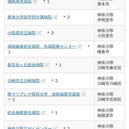
湘南厚木病院
＊１
厚木市
神奈川県
東海大学医学部付属病院
＊２
伊勢原市
神奈川県
小田原市立病院
＊２
小田原市
湘南鎌倉総合病院 先端医療センター
＊
神奈川県
鎌倉市
１
神奈川県
新百合ヶ丘総合病院
＊１
川崎市麻生区
神奈川県
川崎市立川崎病院
＊２
川崎市川崎区
聖マリアンナ医科大学 放射線医学講座
神奈川県
川崎市宮前区
＊２
神奈川県
総合相模更生病院
＊１
相模原市
神奈川県
神奈川県立がんセンター
＊２