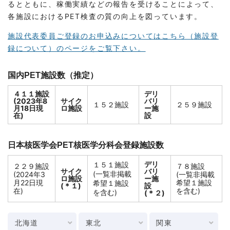
るとともに、稼働実績などの報告を受けることによって、
各施設におけるPET検査の質の向上を図っています。
施設代表委員ご登録のお申込みについてはこちら（施設登
録について）のページをご覧下さい。
国内PET施設数（推定）
４１１施設
デリ
(2023年8
サイク
バリ
１５２施設
２５９施設
月18日現
ロ施設
ー施
在)
設
日本核医学会PET核医学分科会登録施設数
デリ
１５１施設
２２９施設
７８施設
サイク
バリ
(一覧非掲載
(2024年3
(一覧非掲載
ロ施設
ー施
月22日現
希望１施設
希望１施設
(＊１)
設
在)
を含む)
を含む)
(＊２)
北海道
東北
関東