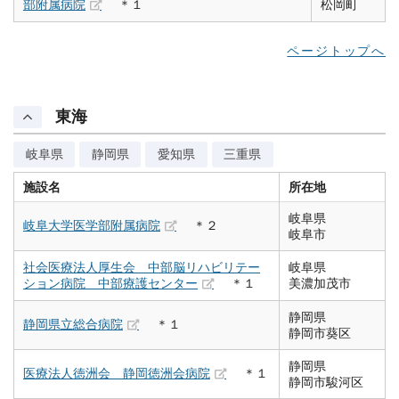
部附属病院
＊１
松岡町
ページトップへ
東海
岐阜県
静岡県
愛知県
三重県
施設名
所在地
岐阜県
岐阜大学医学部附属病院
＊２
岐阜市
社会医療法人厚生会 中部脳リハビリテー
岐阜県
ション病院 中部療護センター
＊１
美濃加茂市
静岡県
静岡県立総合病院
＊１
静岡市葵区
静岡県
医療法人徳洲会 静岡徳洲会病院
＊１
静岡市駿河区