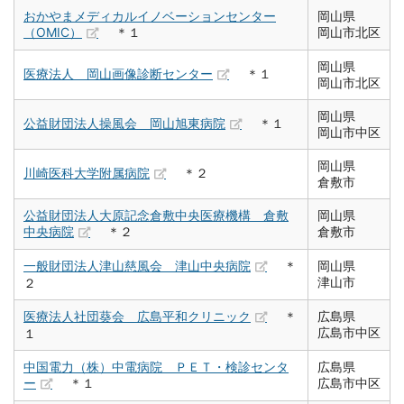
おかやまメディカルイノベーションセンター
岡山県
（OMIC）
＊１
岡山市北区
岡山県
医療法人 岡山画像診断センター
＊１
岡山市北区
岡山県
公益財団法人操風会 岡山旭東病院
＊１
岡山市中区
岡山県
川崎医科大学附属病院
＊２
倉敷市
公益財団法人大原記念倉敷中央医療機構 倉敷
岡山県
中央病院
＊２
倉敷市
一般財団法人津山慈風会 津山中央病院
＊
岡山県
津山市
２
医療法人社団葵会 広島平和クリニック
＊
広島県
広島市中区
１
中国電力（株）中電病院 ＰＥＴ・検診センタ
広島県
ー
＊１
広島市中区