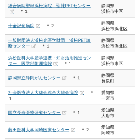
総合病院聖隷浜松病院 聖隷PETセンター
静岡県
＊１
浜松市中区
静岡県
十全記念病院
＊２
浜松市浜北区
一般財団法人浜松光医学財団 浜松PET診
静岡県
断センター
＊１
浜松市浜北区
浜松医科大学産学連携・知財活用推進セン
静岡県
ター、医学部附属病院
＊１
浜松市東区
静岡県
静岡県立静岡がんセンター
＊１
長泉町
社会医療法人大雄会総合大雄会病院
＊
愛知県
一宮市
１
愛知県
国立長寿医療研究センター
＊１
大府市
愛知県
藤田医科大学岡崎医療センター
＊２
岡崎市