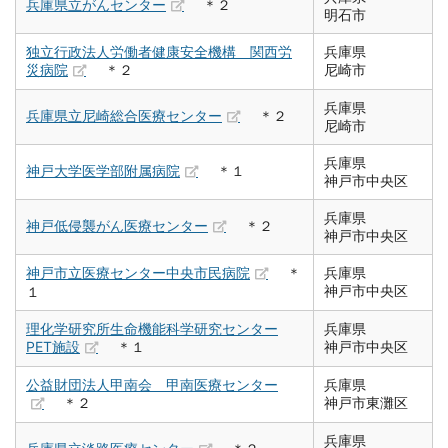
兵庫県立がんセンター
＊２
明石市
独立行政法人労働者健康安全機構 関西労
兵庫県
災病院
＊２
尼崎市
兵庫県
兵庫県立尼崎総合医療センター
＊２
尼崎市
兵庫県
神戸大学医学部附属病院
＊１
神戸市中央区
兵庫県
神戸低侵襲がん医療センター
＊２
神戸市中央区
神戸市立医療センター中央市民病院
＊
兵庫県
神戸市中央区
１
理化学研究所生命機能科学研究センター
兵庫県
PET施設
＊１
神戸市中央区
公益財団法人甲南会 甲南医療センター
兵庫県
＊２
神戸市東灘区
兵庫県