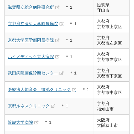
滋賀県
滋賀県立総合病院研究所
＊１
守山市
京都府
京都府立医科大学附属病院
＊１
京都市上京区
京都府
京都大学医学部附属病院
＊１
京都市左京区
京都府
ハイメディック京大病院
＊１
京都市左京区
京都府
武田病院画像診断センター
＊１
京都市下京区
京都府
医療法人知音会 御池クリニック
＊１
京都市中京区
京都府
京都ルネスクリニック
＊１
福知山市
大阪府
近畿大学病院
＊１
大阪狭山市