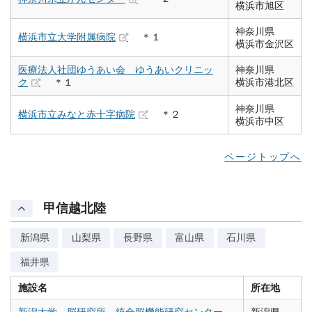
横浜市旭区
神奈川県
横浜市立大学附属病院
＊１
横浜市金沢区
医療法人社団ゆうあい会 ゆうあいクリニッ
神奈川県
ク
＊１
横浜市港北区
神奈川県
横浜市立みなと赤十字病院
＊２
横浜市中区
ページトップへ
甲信越北陸
新潟県
山梨県
長野県
富山県
石川県
福井県
施設名
所在地
新潟大学 脳研究所 統合脳機能研究センター
新潟県