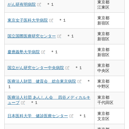
東京都
がん研有明病院
＊１
江東区
東京都
東京女子医科大学病院
＊１
新宿区
東京都
国立国際医療研究センター
＊１
新宿区
東京都
慶應義塾大学病院
＊１
新宿区
東京都
国立がん研究センター中央病院
＊１
中央区
医療法人財団 健貢会 総合東京病院
＊
東京都
中野区
１
医療法人社団 あんしん会 四谷メディカルキ
東京都
ューブ
＊１
千代田区
東京都
日本医科大学 健診医療センター
＊１
文京区