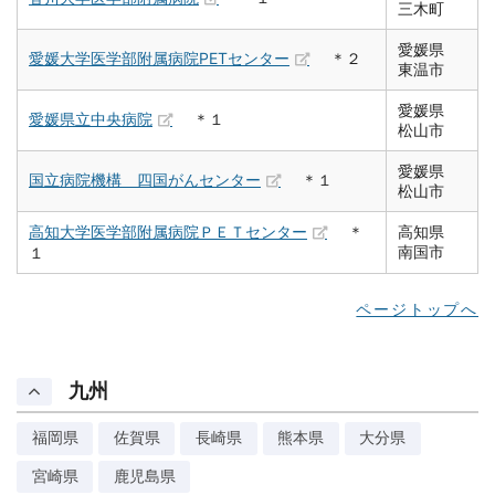
三木町
愛媛県
愛媛大学医学部附属病院PETセンター
＊２
東温市
愛媛県
愛媛県立中央病院
＊１
松山市
愛媛県
国立病院機構 四国がんセンター
＊１
松山市
高知大学医学部附属病院ＰＥＴセンター
＊
高知県
南国市
１
ページトップへ
九州
福岡県
佐賀県
長崎県
熊本県
大分県
宮崎県
鹿児島県