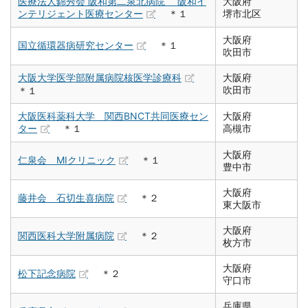
医療法人錦秀会 阪和第二泉北病院 阪和イ
大阪府
ンテリジェント医療センター
＊１
堺市北区
大阪府
国立循環器病研究センター
＊１
吹田市
大阪大学医学部附属病院核医学診療科
大阪府
吹田市
＊１
大阪医科薬科大学 関西BNCT共同医療セン
大阪府
ター
＊１
高槻市
大阪府
仁泉会 MIクリニック
＊１
豊中市
大阪府
藤井会 石切生喜病院
＊２
東大阪市
大阪府
関西医科大学附属病院
＊２
枚方市
大阪府
松下記念病院
＊２
守口市
兵庫県