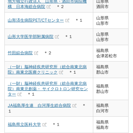
地方独立行政法人 山形県・酒田市病院機
山形県
構 日本海総合病院
＊２
酒田市
山形県
山形済生病院PET/CTセンター
＊１
山形市
山形県
山形大学医学部附属病院
＊１
山形市
福島県
竹田綜合病院
＊２
会津若松市
（一財）脳神経疾患研究所（総合南東北病
福島県
院）南東北医療クリニック
＊１
郡山市
（一財）脳神経疾患研究所（総合南東北病
福島県
院）南東北創薬・ サイクロトロン研究セン
郡山市
ター
＊１
JA福島厚生連 白河厚生総合病院
＊
福島県
白河市
１
福島県
福島県立医科大学
＊１
福島市