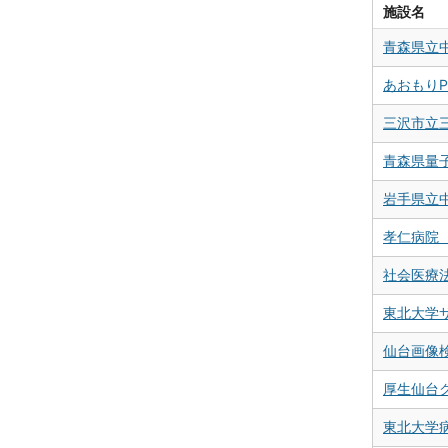
施設名
青森県立
あおもりP
三沢市立
青森県量
岩手県立
孝仁病院 
社会医療
東北大学
仙台画像
厚生仙台
東北大学