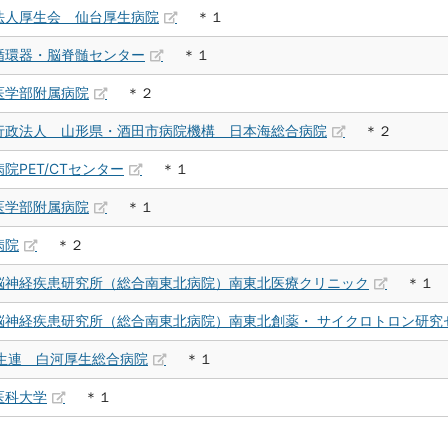
法人厚生会 仙台厚生病院
＊１
循環器・脳脊髄センター
＊１
医学部附属病院
＊２
行政法人 山形県・酒田市病院機構 日本海総合病院
＊２
院PET/CTセンター
＊１
医学部附属病院
＊１
病院
＊２
脳神経疾患研究所（総合南東北病院）南東北医療クリニック
＊１
脳神経疾患研究所（総合南東北病院）南東北創薬・ サイクロトロン研究
厚生連 白河厚生総合病院
＊１
医科大学
＊１