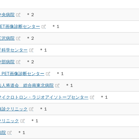
中央病院
＊２
ET画像診断センター
＊１
三沢病院
＊２
子科学センター
＊１
中部病院
＊２
PET画像診断センター
＊１
法人将道会 総合南東北病院
＊１
サイクロトロン・ラジオアイソトープセンター
＊１
検診クリニック
＊１
クリニック
＊１
病院
＊１