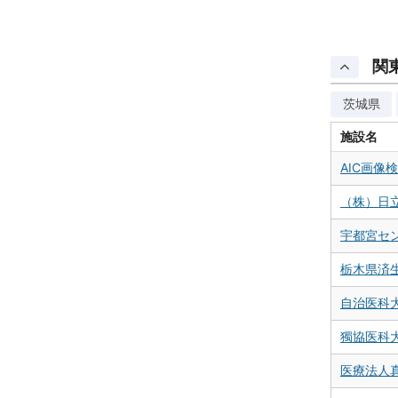
関
茨城県
施設名
AIC画像
（株）日
宇都宮セ
栃木県済
自治医科
獨協医科大
医療法人