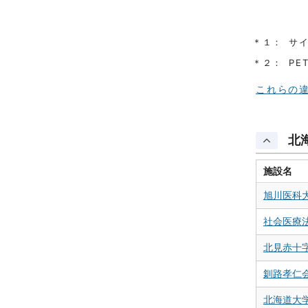
＊１：
サ
＊２：
PE
これらの違
北
施設名
旭川医科
社会医療
北見赤十
釧路孝仁
北海道大