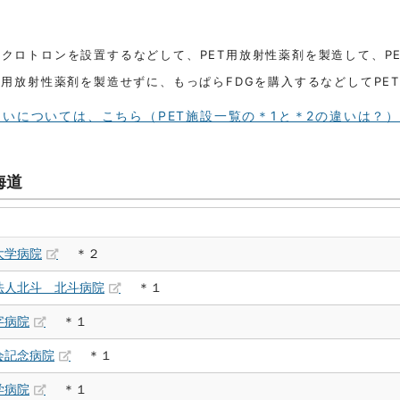
イクロトロンを設置するなどして、PET用放射性薬剤を製造して、P
T用放射性薬剤を製造せずに、もっぱらFDGを購入するなどしてPE
いについては、こちら（PET施設一覧の＊1と＊2の違いは？
海道
大学病院
＊２
法人北斗 北斗病院
＊１
字病院
＊１
会記念病院
＊１
学病院
＊１