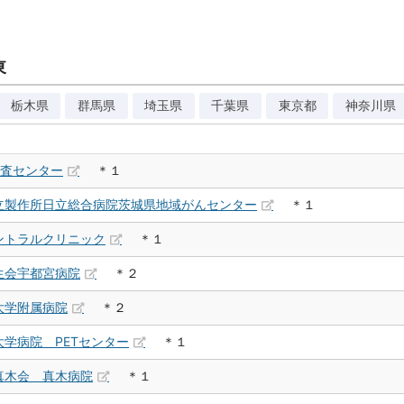
東
栃木県
群馬県
埼玉県
千葉県
東京都
神奈川県
検査センター
＊１
立製作所日立総合病院茨城県地域がんセンター
＊１
ントラルクリニック
＊１
生会宇都宮病院
＊２
大学附属病院
＊２
学病院 PETセンター
＊１
真木会 真木病院
＊１