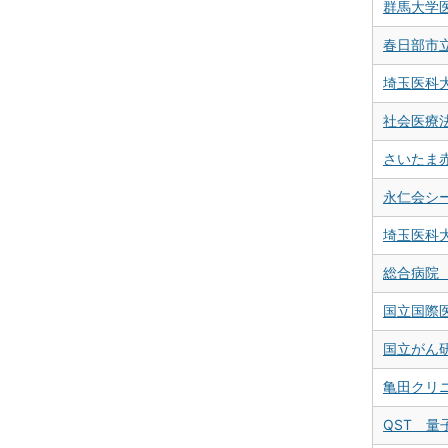
群馬大学
春日部市
埼玉医科
社会医療
さいたま
永仁会シ
埼玉医科
総合病院
国立国際
国立がん
亀田クリ
QST 量