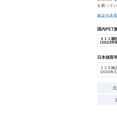
を図って
施設代表
国内PET
４１１施
(2023年
日本核医学
２２９施
(2024年