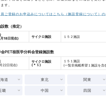
います。
委員ご登録のお申込みについてはこちら（施設登録について）の
施設数（推定）
設
サイクロ施設
１５２施設
8月18日現在)
会PET核医学分科会登録施設数
１５１施設
設
サイクロ施設
(＊１)
3月22日現在)
(一覧非掲載希望１施設を含む
北海道
東北
関東
近畿
中国
四国