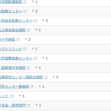
医学部附属病院
＊１
立医療センター
＊２
大学総合医療センター
＊２
法人熊谷総合病院
＊１
赤十字病院
＊２
ーズクリニック
＊１
大学国際医療センター
＊１
 国保旭中央病院
＊１
医療研究センター国府台病院
＊２
研究センター東病院
＊１
ニック
＊１
子生命・医学部門
＊１