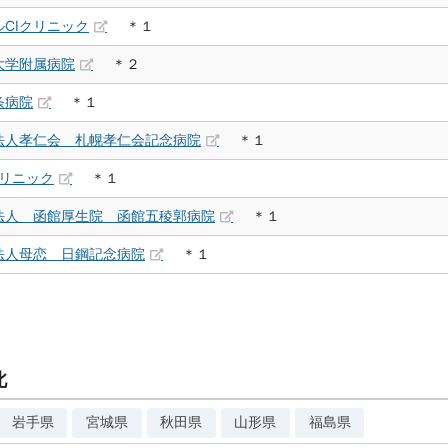
CIクリニック
＊１
大学附属病院
＊２
条病院
＊１
法人孝仁会 札幌孝仁会記念病院
＊１
クリニック
＊１
法人 函館厚生院 函館五稜郭病院
＊１
法人母恋 日鋼記念病院
＊１
北
岩手県
宮城県
秋田県
山形県
福島県