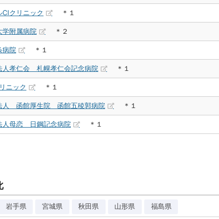
CIクリニック
＊１
大学附属病院
＊２
条病院
＊１
法人孝仁会 札幌孝仁会記念病院
＊１
クリニック
＊１
法人 函館厚生院 函館五稜郭病院
＊１
法人母恋 日鋼記念病院
＊１
北
岩手県
宮城県
秋田県
山形県
福島県