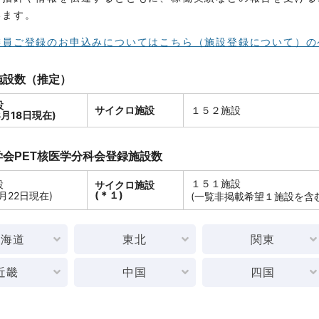
います。
委員ご登録のお申込みについてはこちら（施設登録について）の
施設数（推定）
設
サイクロ施設
１５２施設
8月18日現在)
会PET核医学分科会登録施設数
１５１施設
設
サイクロ施設
(＊１)
3月22日現在)
(一覧非掲載希望１施設を含む
北海道
東北
関東
近畿
中国
四国