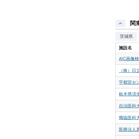
関
茨城県
施設名
AIC画像
（株）日
宇都宮セ
栃木県済
自治医科
獨協医科大
医療法人