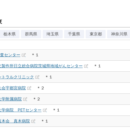
東
栃木県
群馬県
埼玉県
千葉県
東京都
神奈川県
検査センター
＊１
立製作所日立総合病院茨城県地域がんセンター
＊１
ントラルクリニック
＊１
生会宇都宮病院
＊２
大学附属病院
＊２
学病院 PETセンター
＊１
真木会 真木病院
＊１