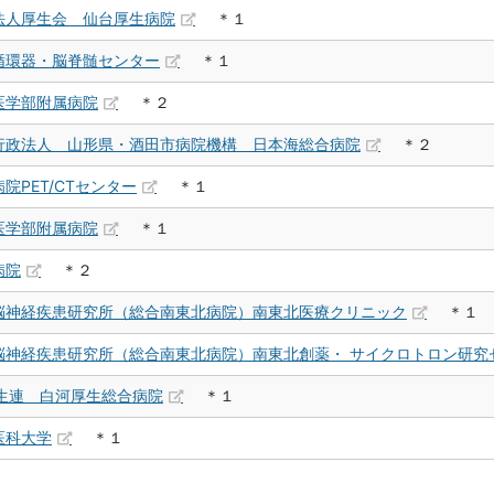
法人厚生会 仙台厚生病院
＊１
循環器・脳脊髄センター
＊１
医学部附属病院
＊２
行政法人 山形県・酒田市病院機構 日本海総合病院
＊２
院PET/CTセンター
＊１
医学部附属病院
＊１
病院
＊２
脳神経疾患研究所（総合南東北病院）南東北医療クリニック
＊１
脳神経疾患研究所（総合南東北病院）南東北創薬・ サイクロトロン研究
厚生連 白河厚生総合病院
＊１
医科大学
＊１