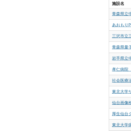
施設名
青森県立
あおもりP
三沢市立
青森県量
岩手県立
孝仁病院 
社会医療
東北大学
仙台画像
厚生仙台
東北大学