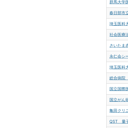
群馬大学
春日部市
埼玉医科
社会医療
さいたま
永仁会シ
埼玉医科
総合病院
国立国際
国立がん
亀田クリ
QST 量