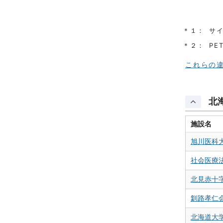
＊１：
サ
＊２：
PE
これらの違
北
施設名
旭川医科
社会医療
北見赤十
釧路孝仁
北海道大