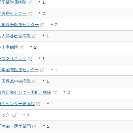
医学部附属病院
＊１
立医療センター
＊２
大学総合医療センター
＊２
法人熊谷総合病院
＊１
赤十字病院
＊２
ーズクリニック
＊１
大学国際医療センター
＊１
 国保旭中央病院
＊１
医療研究センター国府台病院
＊２
研究センター東病院
＊１
ニック
＊１
子生命・医学部門
＊１