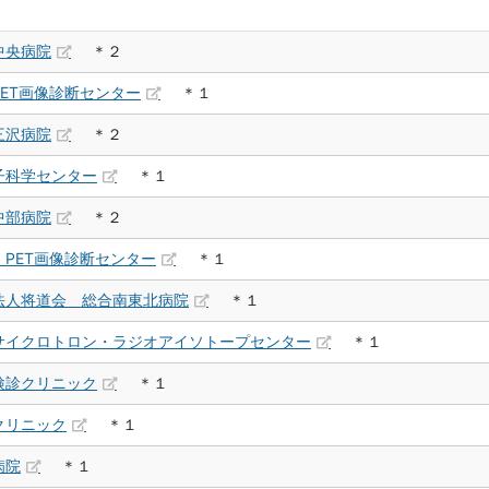
中央病院
＊２
ET画像診断センター
＊１
三沢病院
＊２
子科学センター
＊１
中部病院
＊２
PET画像診断センター
＊１
法人将道会 総合南東北病院
＊１
サイクロトロン・ラジオアイソトープセンター
＊１
検診クリニック
＊１
クリニック
＊１
病院
＊１