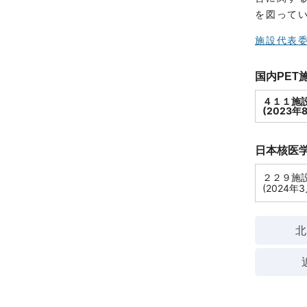
を図って
施設代表
国内PET
４１１施
(2023年
日本核医学
２２９施
(2024年