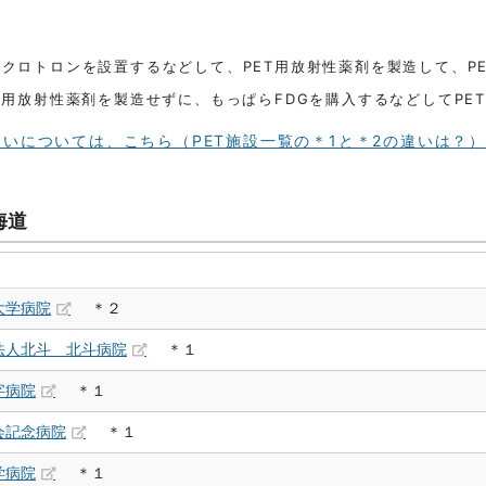
イクロトロンを設置するなどして、PET用放射性薬剤を製造して、P
T用放射性薬剤を製造せずに、もっぱらFDGを購入するなどしてPE
いについては、こちら（PET施設一覧の＊1と＊2の違いは？
海道
大学病院
＊２
法人北斗 北斗病院
＊１
字病院
＊１
会記念病院
＊１
学病院
＊１