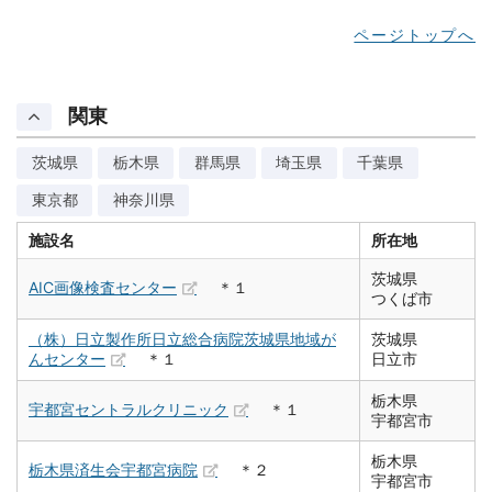
ページトップへ
関東
茨城県
栃木県
群馬県
埼玉県
千葉県
東京都
神奈川県
施設名
所在地
茨城県
AIC画像検査センター
＊１
つくば市
（株）日立製作所日立総合病院茨城県地域が
茨城県
んセンター
＊１
日立市
栃木県
宇都宮セントラルクリニック
＊１
宇都宮市
栃木県
栃木県済生会宇都宮病院
＊２
宇都宮市