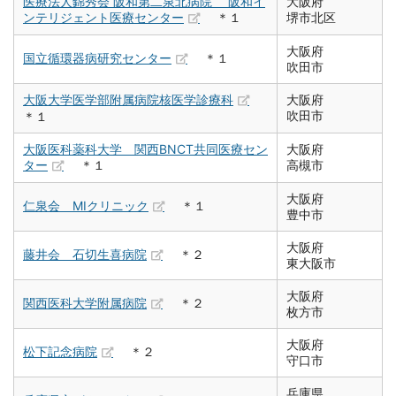
医療法人錦秀会 阪和第二泉北病院 阪和イ
大阪府
ンテリジェント医療センター
＊１
堺市北区
大阪府
国立循環器病研究センター
＊１
吹田市
大阪大学医学部附属病院核医学診療科
大阪府
吹田市
＊１
大阪医科薬科大学 関西BNCT共同医療セン
大阪府
ター
＊１
高槻市
大阪府
仁泉会 MIクリニック
＊１
豊中市
大阪府
藤井会 石切生喜病院
＊２
東大阪市
大阪府
関西医科大学附属病院
＊２
枚方市
大阪府
松下記念病院
＊２
守口市
兵庫県