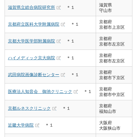
滋賀県
滋賀県立総合病院研究所
＊１
守山市
京都府
京都府立医科大学附属病院
＊１
京都市上京区
京都府
京都大学医学部附属病院
＊１
京都市左京区
京都府
ハイメディック京大病院
＊１
京都市左京区
京都府
武田病院画像診断センター
＊１
京都市下京区
京都府
医療法人知音会 御池クリニック
＊１
京都市中京区
京都府
京都ルネスクリニック
＊１
福知山市
大阪府
近畿大学病院
＊１
大阪狭山市