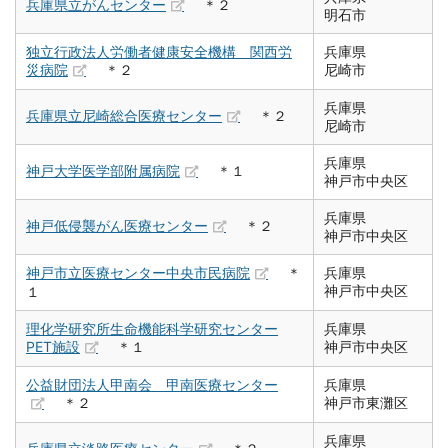
兵庫県立がんセンター
＊２
明石市
独立行政法人労働者健康安全機構 関西労
兵庫県
災病院
＊２
尼崎市
兵庫県
兵庫県立尼崎総合医療センター
＊２
尼崎市
兵庫県
神戸大学医学部附属病院
＊１
神戸市中央区
兵庫県
神戸低侵襲がん医療センター
＊２
神戸市中央区
神戸市立医療センター中央市民病院
＊
兵庫県
神戸市中央区
１
理化学研究所生命機能科学研究センター
兵庫県
PET施設
＊１
神戸市中央区
公益財団法人甲南会 甲南医療センター
兵庫県
＊２
神戸市東灘区
兵庫県