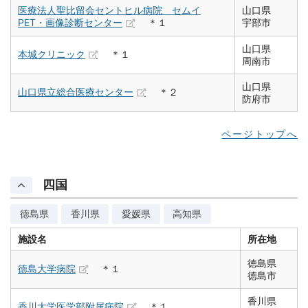
医療法人聖比留会セントヒル病院 セムイ
山口県
PET・画像診断センター
＊１
宇部市
山口県
本城クリニック
＊１
周南市
山口県
山口県立総合医療センター
＊２
防府市
ページトップへ
四国
徳島県
香川県
愛媛県
高知県
施設名
所在地
徳島県
徳島大学病院
＊１
徳島市
香川県
香川大学医学部附属病院
＊１