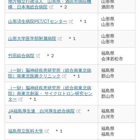
地方独立行政法人 山形県・酒田市病院機
山形県
構 日本海総合病院
＊２
酒田市
山形県
山形済生病院PET/CTセンター
＊１
山形市
山形県
山形大学医学部附属病院
＊１
山形市
福島県
竹田綜合病院
＊２
会津若松市
（一財）脳神経疾患研究所（総合南東北病
福島県
院）南東北医療クリニック
＊１
郡山市
（一財）脳神経疾患研究所（総合南東北病
福島県
院）南東北創薬・ サイクロトロン研究セン
郡山市
ター
＊１
JA福島厚生連 白河厚生総合病院
＊
福島県
白河市
１
福島県
福島県立医科大学
＊１
福島市