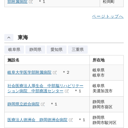
部附属病院
＊１
松岡町
ページトップへ
東海
岐阜県
静岡県
愛知県
三重県
施設名
所在地
岐阜県
岐阜大学医学部附属病院
＊２
岐阜市
社会医療法人厚生会 中部脳リハビリテー
岐阜県
ション病院 中部療護センター
＊１
美濃加茂市
静岡県
静岡県立総合病院
＊１
静岡市葵区
静岡県
医療法人徳洲会 静岡徳洲会病院
＊１
静岡市駿河区