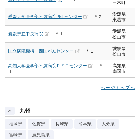
三木町
愛媛県
愛媛大学医学部附属病院PETセンター
＊２
東温市
愛媛県
愛媛県立中央病院
＊１
松山市
愛媛県
国立病院機構 四国がんセンター
＊１
松山市
高知大学医学部附属病院ＰＥＴセンター
＊
高知県
南国市
１
ページトップへ
九州
福岡県
佐賀県
長崎県
熊本県
大分県
宮崎県
鹿児島県