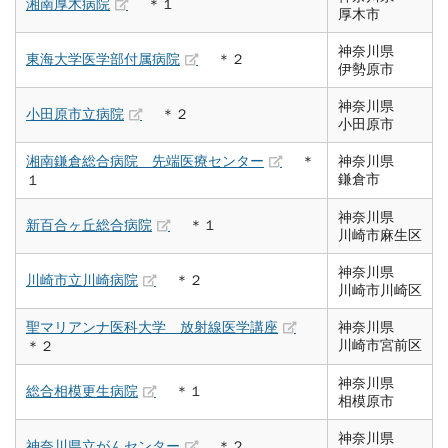
湘南厚木病院
＊１
厚木市
神奈川県
東海大学医学部付属病院
＊２
伊勢原市
神奈川県
小田原市立病院
＊２
小田原市
湘南鎌倉総合病院 先端医療センター
＊
神奈川県
鎌倉市
１
神奈川県
新百合ヶ丘総合病院
＊１
川崎市麻生区
神奈川県
川崎市立川崎病院
＊２
川崎市川崎区
聖マリアンナ医科大学 放射線医学講座
神奈川県
川崎市宮前区
＊２
神奈川県
総合相模更生病院
＊１
相模原市
神奈川県
神奈川県立がんセンター
＊２