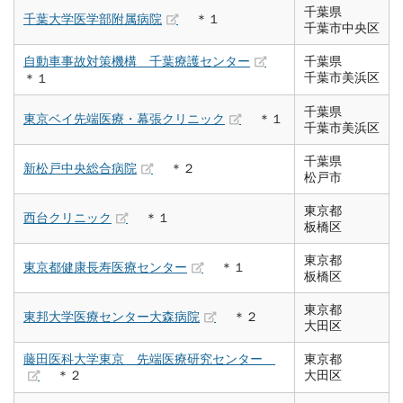
千葉県
千葉大学医学部附属病院
＊１
千葉市中央区
自動車事故対策機構 千葉療護センター
千葉県
千葉市美浜区
＊１
千葉県
東京ベイ先端医療・幕張クリニック
＊１
千葉市美浜区
千葉県
新松戸中央総合病院
＊２
松戸市
東京都
西台クリニック
＊１
板橋区
東京都
東京都健康長寿医療センター
＊１
板橋区
東京都
東邦大学医療センター大森病院
＊２
大田区
藤田医科大学東京 先端医療研究センター
東京都
＊２
大田区