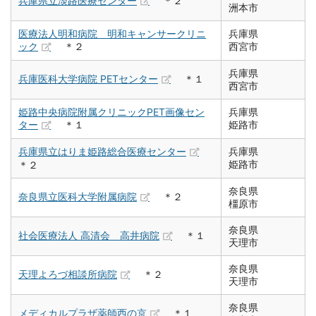
兵庫県立淡路医療センター
＊２
洲本市
医療法人明和病院 明和キャンサークリニ
兵庫県
ック
＊２
西宮市
兵庫県
兵庫医科大学病院 PETセンター
＊１
西宮市
姫路中央病院附属クリニックPET画像セン
兵庫県
ター
＊１
姫路市
兵庫県立はりま姫路総合医療センター
兵庫県
姫路市
＊２
奈良県
奈良県立医科大学附属病院
＊２
橿原市
奈良県
社会医療法人 高清会 高井病院
＊１
天理市
奈良県
天理よろづ相談所病院
＊２
天理市
奈良県
メディカルプラザ薬師西の京
＊１