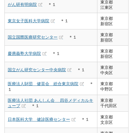
東京都
がん研有明病院
＊１
江東区
東京都
東京女子医科大学病院
＊１
新宿区
東京都
国立国際医療研究センター
＊１
新宿区
東京都
慶應義塾大学病院
＊１
新宿区
東京都
国立がん研究センター中央病院
＊１
中央区
医療法人財団 健貢会 総合東京病院
＊
東京都
中野区
１
医療法人社団 あんしん会 四谷メディカルキ
東京都
ューブ
＊１
千代田区
東京都
日本医科大学 健診医療センター
＊１
文京区