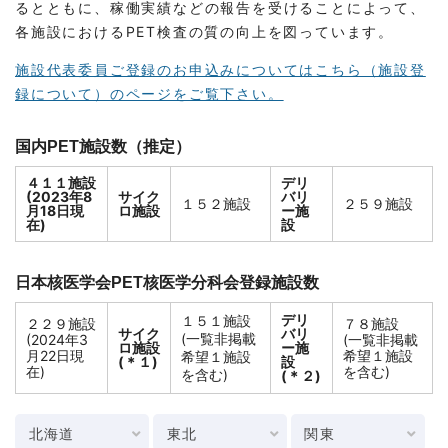
るとともに、稼働実績などの報告を受けることによって、
各施設におけるPET検査の質の向上を図っています。
施設代表委員ご登録のお申込みについてはこちら（施設登
録について）のページをご覧下さい。
国内PET施設数（推定）
４１１施設
デリ
(2023年8
サイク
バリ
１５２施設
２５９施設
月18日現
ロ施設
ー施
在)
設
日本核医学会PET核医学分科会登録施設数
デリ
１５１施設
２２９施設
７８施設
サイク
バリ
(一覧非掲載
(2024年3
(一覧非掲載
ロ施設
ー施
月22日現
希望１施設
希望１施設
(＊１)
設
在)
を含む)
を含む)
(＊２)
北海道
東北
関東