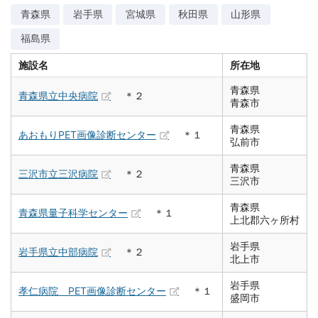
青森県
岩手県
宮城県
秋田県
山形県
福島県
施設名
所在地
青森県
青森県立中央病院
＊２
青森市
青森県
あおもりPET画像診断センター
＊１
弘前市
青森県
三沢市立三沢病院
＊２
三沢市
青森県
青森県量子科学センター
＊１
上北郡六ヶ所村
岩手県
岩手県立中部病院
＊２
北上市
岩手県
孝仁病院 PET画像診断センター
＊１
盛岡市