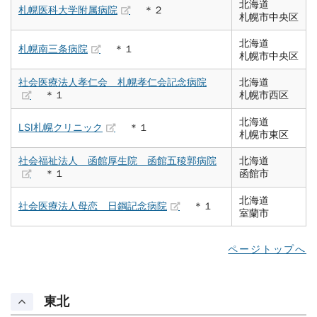
北海道
札幌医科大学附属病院
＊２
札幌市中央区
北海道
札幌南三条病院
＊１
札幌市中央区
社会医療法人孝仁会 札幌孝仁会記念病院
北海道
＊１
札幌市西区
北海道
LSI札幌クリニック
＊１
札幌市東区
社会福祉法人 函館厚生院 函館五稜郭病院
北海道
＊１
函館市
北海道
社会医療法人母恋 日鋼記念病院
＊１
室蘭市
ページトップへ
東北