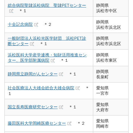
総合病院聖隷浜松病院 聖隷PETセンター
静岡県
＊１
浜松市中区
静岡県
十全記念病院
＊２
浜松市浜北区
一般財団法人浜松光医学財団 浜松PET診
静岡県
断センター
＊１
浜松市浜北区
浜松医科大学産学連携・知財活用推進セン
静岡県
ター、医学部附属病院
＊１
浜松市東区
静岡県
静岡県立静岡がんセンター
＊１
長泉町
社会医療法人大雄会総合大雄会病院
＊
愛知県
一宮市
１
愛知県
国立長寿医療研究センター
＊１
大府市
愛知県
藤田医科大学岡崎医療センター
＊２
岡崎市