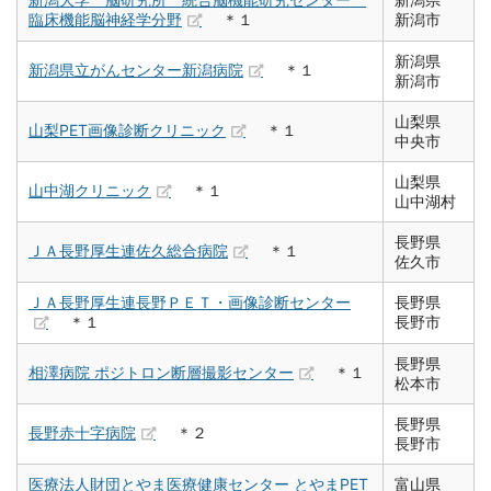
臨床機能脳神経学分野
＊１
新潟市
新潟県
新潟県立がんセンター新潟病院
＊１
新潟市
山梨県
山梨PET画像診断クリニック
＊１
中央市
山梨県
山中湖クリニック
＊１
山中湖村
長野県
ＪＡ長野厚生連佐久総合病院
＊１
佐久市
ＪＡ長野厚生連長野ＰＥＴ・画像診断センター
長野県
＊１
長野市
長野県
相澤病院 ポジトロン断層撮影センター
＊１
松本市
長野県
長野赤十字病院
＊２
長野市
医療法人財団とやま医療健康センター とやまPET
富山県