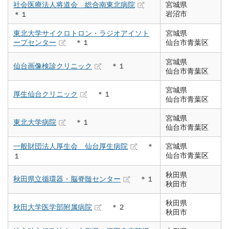
社会医療法人将道会 総合南東北病院
宮城県
岩沼市
＊１
東北大学サイクロトロン・ラジオアイソト
宮城県
ープセンター
＊１
仙台市青葉区
宮城県
仙台画像検診クリニック
＊１
仙台市青葉区
宮城県
厚生仙台クリニック
＊１
仙台市青葉区
宮城県
東北大学病院
＊１
仙台市青葉区
一般財団法人厚生会 仙台厚生病院
＊
宮城県
仙台市青葉区
１
秋田県
秋田県立循環器・脳脊髄センター
＊１
秋田市
秋田県
秋田大学医学部附属病院
＊２
秋田市