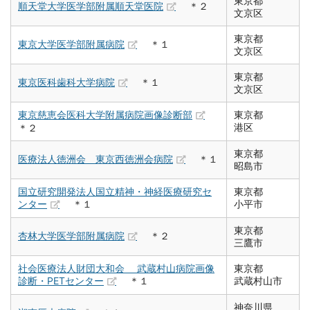
東京都
順天堂大学医学部附属順天堂医院
＊２
文京区
東京都
東京大学医学部附属病院
＊１
文京区
東京都
東京医科歯科大学病院
＊１
文京区
東京慈恵会医科大学附属病院画像診断部
東京都
港区
＊２
東京都
医療法人徳洲会 東京西徳洲会病院
＊１
昭島市
国立研究開発法人国立精神・神経医療研究セ
東京都
ンター
＊１
小平市
東京都
杏林大学医学部附属病院
＊２
三鷹市
社会医療法人財団大和会 武蔵村山病院画像
東京都
診断・PETセンター
＊１
武蔵村山市
神奈川県