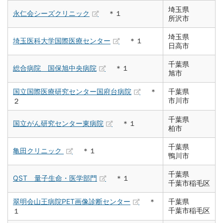
埼玉県
永仁会シーズクリニック
＊１
所沢市
埼玉県
埼玉医科大学国際医療センター
＊１
日高市
千葉県
総合病院 国保旭中央病院
＊１
旭市
国立国際医療研究センター国府台病院
＊
千葉県
市川市
２
千葉県
国立がん研究センター東病院
＊１
柏市
千葉県
亀田クリニック
＊１
鴨川市
千葉県
QST 量子生命・医学部門
＊１
千葉市稲毛区
翠明会山王病院PET画像診断センター
＊
千葉県
千葉市稲毛区
１