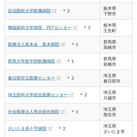
栃木県
自治医科大学附属病院
＊２
下野市
栃木県
獨協医科大学病院 PETセンター
＊１
壬生町
群馬県
医療法人真木会 真木病院
＊１
高崎市
群馬県
群馬大学医学部附属病院
＊１
前橋市
埼玉県
春日部市立医療センター
＊２
春日部市
埼玉県
埼玉医科大学総合医療センター
＊２
川越市
埼玉県
社会医療法人熊谷総合病院
＊１
熊谷市
埼玉県
さいたま赤十字病院
＊２
さいたま市