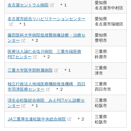
愛知県
名古屋セントラル病院
＊１
名古屋市中村区
名古屋市総合リハビリテーションセンター
愛知県
＊１
名古屋市瑞穂区
藤田医科大学病院低侵襲画像診断・治療セ
愛知県
ンター
＊２
豊明市
医療法人誠仁会塩川病院 三重先端医療
三重県
PETセンター
＊２
鈴鹿市
三重県
三重大学医学部附属病院
＊１
津市
独立行政法人地域医療機能推進機構 四日
三重県
市羽津医療センター
＊２
四日市市
済生会松阪総合病院 みえPETがん診断セ
三重県
ンター
＊１
松阪市
三重県
JA三重厚生連松阪中央総合病院
＊２
松阪市