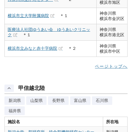
横浜市旭区
神奈川県
横浜市立大学附属病院
＊１
横浜市金沢区
医療法人社団ゆうあい会 ゆうあいクリニッ
神奈川県
ク
＊１
横浜市港北区
神奈川県
横浜市立みなと赤十字病院
＊２
横浜市中区
ページトップへ
甲信越北陸
新潟県
山梨県
長野県
富山県
石川県
福井県
施設名
所在地
新潟大学 脳研究所 統合脳機能研究センター
新潟県