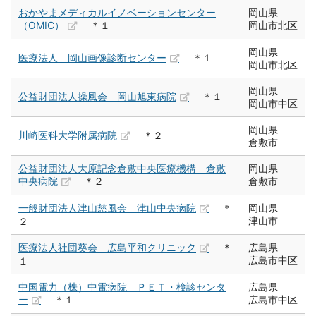
おかやまメディカルイノベーションセンター
岡山県
（OMIC）
＊１
岡山市北区
岡山県
医療法人 岡山画像診断センター
＊１
岡山市北区
岡山県
公益財団法人操風会 岡山旭東病院
＊１
岡山市中区
岡山県
川崎医科大学附属病院
＊２
倉敷市
公益財団法人大原記念倉敷中央医療機構 倉敷
岡山県
中央病院
＊２
倉敷市
一般財団法人津山慈風会 津山中央病院
＊
岡山県
津山市
２
医療法人社団葵会 広島平和クリニック
＊
広島県
広島市中区
１
中国電力（株）中電病院 ＰＥＴ・検診センタ
広島県
ー
＊１
広島市中区