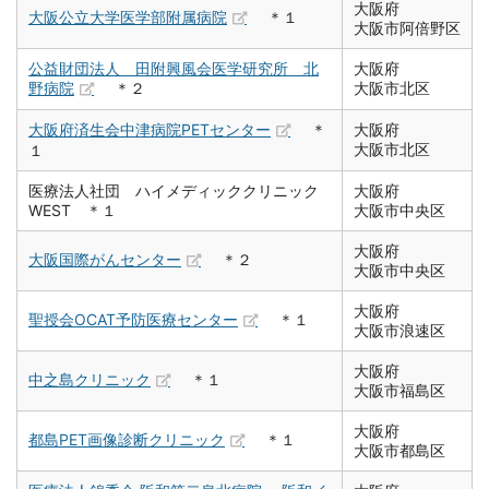
大阪府
大阪公立大学医学部附属病院
＊１
大阪市阿倍野区
公益財団法人 田附興風会医学研究所 北
大阪府
野病院
＊２
大阪市北区
大阪府済生会中津病院PETセンター
＊
大阪府
大阪市北区
１
医療法人社団 ハイメディッククリニック
大阪府
WEST ＊１
大阪市中央区
大阪府
大阪国際がんセンター
＊２
大阪市中央区
大阪府
聖授会OCAT予防医療センター
＊１
大阪市浪速区
大阪府
中之島クリニック
＊１
大阪市福島区
大阪府
都島PET画像診断クリニック
＊１
大阪市都島区