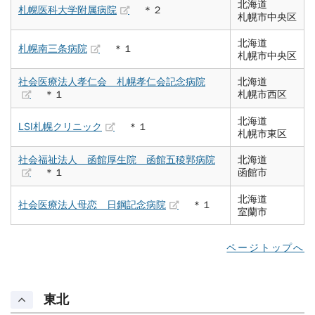
北海道
札幌医科大学附属病院
＊２
札幌市中央区
北海道
札幌南三条病院
＊１
札幌市中央区
社会医療法人孝仁会 札幌孝仁会記念病院
北海道
＊１
札幌市西区
北海道
LSI札幌クリニック
＊１
札幌市東区
社会福祉法人 函館厚生院 函館五稜郭病院
北海道
＊１
函館市
北海道
社会医療法人母恋 日鋼記念病院
＊１
室蘭市
ページトップへ
東北