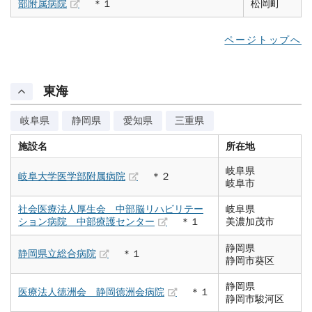
部附属病院
＊１
松岡町
ページトップへ
東海
岐阜県
静岡県
愛知県
三重県
施設名
所在地
岐阜県
岐阜大学医学部附属病院
＊２
岐阜市
社会医療法人厚生会 中部脳リハビリテー
岐阜県
ション病院 中部療護センター
＊１
美濃加茂市
静岡県
静岡県立総合病院
＊１
静岡市葵区
静岡県
医療法人徳洲会 静岡徳洲会病院
＊１
静岡市駿河区