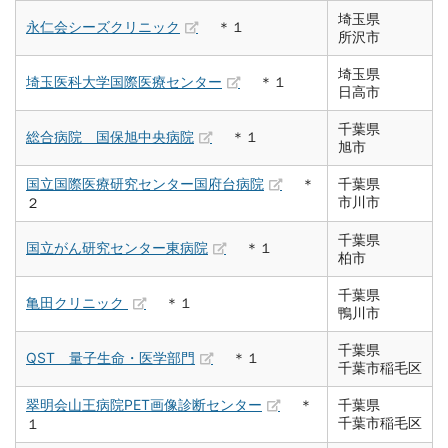
埼玉県
永仁会シーズクリニック
＊１
所沢市
埼玉県
埼玉医科大学国際医療センター
＊１
日高市
千葉県
総合病院 国保旭中央病院
＊１
旭市
国立国際医療研究センター国府台病院
＊
千葉県
市川市
２
千葉県
国立がん研究センター東病院
＊１
柏市
千葉県
亀田クリニック
＊１
鴨川市
千葉県
QST 量子生命・医学部門
＊１
千葉市稲毛区
翠明会山王病院PET画像診断センター
＊
千葉県
千葉市稲毛区
１