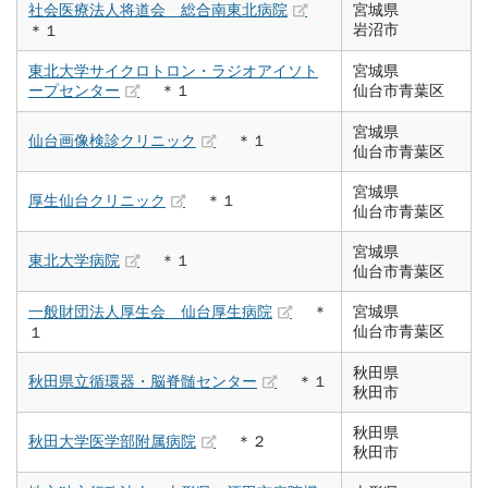
社会医療法人将道会 総合南東北病院
宮城県
岩沼市
＊１
東北大学サイクロトロン・ラジオアイソト
宮城県
ープセンター
＊１
仙台市青葉区
宮城県
仙台画像検診クリニック
＊１
仙台市青葉区
宮城県
厚生仙台クリニック
＊１
仙台市青葉区
宮城県
東北大学病院
＊１
仙台市青葉区
一般財団法人厚生会 仙台厚生病院
＊
宮城県
仙台市青葉区
１
秋田県
秋田県立循環器・脳脊髄センター
＊１
秋田市
秋田県
秋田大学医学部附属病院
＊２
秋田市