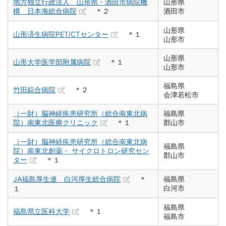
地方独立行政法人 山形県・酒田市病院機
山形県
構 日本海総合病院
＊２
酒田市
山形県
山形済生病院PET/CTセンター
＊１
山形市
山形県
山形大学医学部附属病院
＊１
山形市
福島県
竹田綜合病院
＊２
会津若松市
（一財）脳神経疾患研究所（総合南東北病
福島県
院）南東北医療クリニック
＊１
郡山市
（一財）脳神経疾患研究所（総合南東北病
福島県
院）南東北創薬・ サイクロトロン研究セン
郡山市
ター
＊１
JA福島厚生連 白河厚生総合病院
＊
福島県
白河市
１
福島県
福島県立医科大学
＊１
福島市