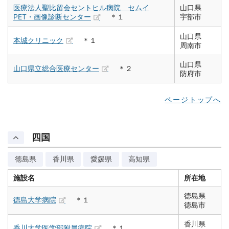
医療法人聖比留会セントヒル病院 セムイ
山口県
PET・画像診断センター
＊１
宇部市
山口県
本城クリニック
＊１
周南市
山口県
山口県立総合医療センター
＊２
防府市
ページトップへ
四国
徳島県
香川県
愛媛県
高知県
施設名
所在地
徳島県
徳島大学病院
＊１
徳島市
香川県
香川大学医学部附属病院
＊１