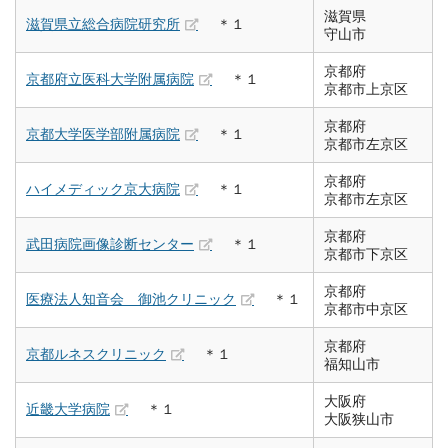
滋賀県
滋賀県立総合病院研究所
＊１
守山市
京都府
京都府立医科大学附属病院
＊１
京都市上京区
京都府
京都大学医学部附属病院
＊１
京都市左京区
京都府
ハイメディック京大病院
＊１
京都市左京区
京都府
武田病院画像診断センター
＊１
京都市下京区
京都府
医療法人知音会 御池クリニック
＊１
京都市中京区
京都府
京都ルネスクリニック
＊１
福知山市
大阪府
近畿大学病院
＊１
大阪狭山市