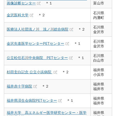
画像診断センター
＊１
富山市
石川県
金沢医科大学
＊２
内灘町
石川県
医療法人社団浅ノ川 浅ノ川総合病院
＊２
金沢市
石川県
金沢先進医学センターPETセンター
＊１
金沢市
石川県
公立松任石川中央病院 PETセンター
＊１
白山市
福井県
杉田玄白記念 公立小浜病院
＊２
小浜市
福井県
福井赤十字病院
＊２
福井市
福井県
福井県済生会病院PETセンター
＊１
福井市
福井大学 高エネルギー医学研究センター・医学
福井県