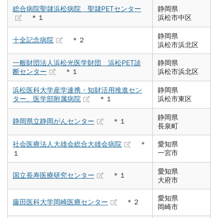
総合病院聖隷浜松病院 聖隷PETセンター
静岡県
＊１
浜松市中区
静岡県
十全記念病院
＊２
浜松市浜北区
一般財団法人浜松光医学財団 浜松PET診
静岡県
断センター
＊１
浜松市浜北区
浜松医科大学産学連携・知財活用推進セン
静岡県
ター、医学部附属病院
＊１
浜松市東区
静岡県
静岡県立静岡がんセンター
＊１
長泉町
社会医療法人大雄会総合大雄会病院
＊
愛知県
一宮市
１
愛知県
国立長寿医療研究センター
＊１
大府市
愛知県
藤田医科大学岡崎医療センター
＊２
岡崎市