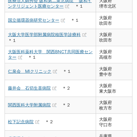
医療法人錦秀会 阪和第二泉北病院 阪和イ
大阪府
ンテリジェント医療センター
＊１
堺市北区
大阪府
国立循環器病研究センター
＊１
吹田市
大阪大学医学部附属病院核医学診療科
大阪府
吹田市
＊１
大阪医科薬科大学 関西BNCT共同医療セン
大阪府
ター
＊１
高槻市
大阪府
仁泉会 MIクリニック
＊１
豊中市
大阪府
藤井会 石切生喜病院
＊２
東大阪市
大阪府
関西医科大学附属病院
＊２
枚方市
大阪府
松下記念病院
＊２
守口市
兵庫県