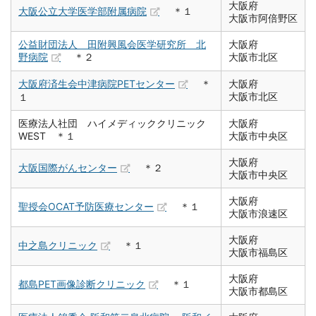
大阪府
大阪公立大学医学部附属病院
＊１
大阪市阿倍野区
公益財団法人 田附興風会医学研究所 北
大阪府
野病院
＊２
大阪市北区
大阪府済生会中津病院PETセンター
＊
大阪府
大阪市北区
１
医療法人社団 ハイメディッククリニック
大阪府
WEST ＊１
大阪市中央区
大阪府
大阪国際がんセンター
＊２
大阪市中央区
大阪府
聖授会OCAT予防医療センター
＊１
大阪市浪速区
大阪府
中之島クリニック
＊１
大阪市福島区
大阪府
都島PET画像診断クリニック
＊１
大阪市都島区