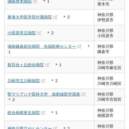
湘南厚木病院
＊１
厚木市
神奈川県
東海大学医学部付属病院
＊２
伊勢原市
神奈川県
小田原市立病院
＊２
小田原市
湘南鎌倉総合病院 先端医療センター
＊
神奈川県
鎌倉市
１
神奈川県
新百合ヶ丘総合病院
＊１
川崎市麻生区
神奈川県
川崎市立川崎病院
＊２
川崎市川崎区
聖マリアンナ医科大学 放射線医学講座
神奈川県
川崎市宮前区
＊２
神奈川県
総合相模更生病院
＊１
相模原市
神奈川県
神奈川県立がんセンター
＊２