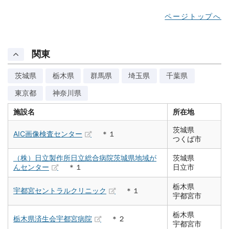
ページトップへ
関東
茨城県
栃木県
群馬県
埼玉県
千葉県
東京都
神奈川県
施設名
所在地
茨城県
AIC画像検査センター
＊１
つくば市
（株）日立製作所日立総合病院茨城県地域が
茨城県
んセンター
＊１
日立市
栃木県
宇都宮セントラルクリニック
＊１
宇都宮市
栃木県
栃木県済生会宇都宮病院
＊２
宇都宮市