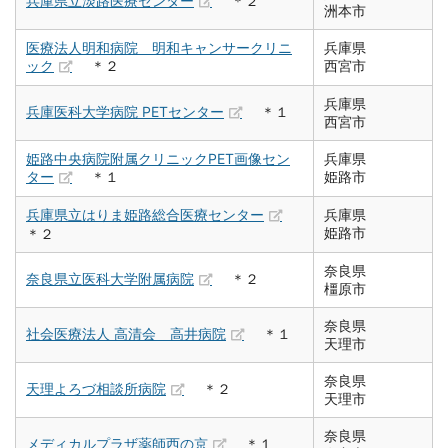
兵庫県立淡路医療センター
＊２
洲本市
医療法人明和病院 明和キャンサークリニ
兵庫県
ック
＊２
西宮市
兵庫県
兵庫医科大学病院 PETセンター
＊１
西宮市
姫路中央病院附属クリニックPET画像セン
兵庫県
ター
＊１
姫路市
兵庫県立はりま姫路総合医療センター
兵庫県
姫路市
＊２
奈良県
奈良県立医科大学附属病院
＊２
橿原市
奈良県
社会医療法人 高清会 高井病院
＊１
天理市
奈良県
天理よろづ相談所病院
＊２
天理市
奈良県
メディカルプラザ薬師西の京
＊１