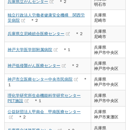
兵庫県立がんセンター
＊２
明石市
独立行政法人労働者健康安全機構 関西労
兵庫県
災病院
＊２
尼崎市
兵庫県
兵庫県立尼崎総合医療センター
＊２
尼崎市
兵庫県
神戸大学医学部附属病院
＊１
神戸市中央区
兵庫県
神戸低侵襲がん医療センター
＊２
神戸市中央区
神戸市立医療センター中央市民病院
＊
兵庫県
神戸市中央区
１
理化学研究所生命機能科学研究センター
兵庫県
PET施設
＊１
神戸市中央区
公益財団法人甲南会 甲南医療センター
兵庫県
＊２
神戸市東灘区
兵庫県