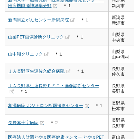
臨床機能脳神経学分野
＊１
新潟市
新潟県
新潟県立がんセンター新潟病院
＊１
新潟市
山梨県
山梨PET画像診断クリニック
＊１
中央市
山梨県
山中湖クリニック
＊１
山中湖村
長野県
ＪＡ長野厚生連佐久総合病院
＊１
佐久市
ＪＡ長野厚生連長野ＰＥＴ・画像診断センター
長野県
＊１
長野市
長野県
相澤病院 ポジトロン断層撮影センター
＊１
松本市
長野県
長野赤十字病院
＊２
長野市
医療法人財団とやま医療健康センター とやまPET
富山県