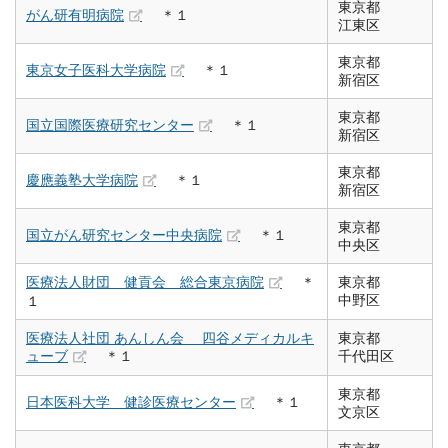
東京都
がん研有明病院
＊１
江東区
東京都
東京女子医科大学病院
＊１
新宿区
東京都
国立国際医療研究センター
＊１
新宿区
東京都
慶應義塾大学病院
＊１
新宿区
東京都
国立がん研究センター中央病院
＊１
中央区
医療法人財団 健貢会 総合東京病院
＊
東京都
中野区
１
医療法人社団 あんしん会 四谷メディカルキ
東京都
ューブ
＊１
千代田区
東京都
日本医科大学 健診医療センター
＊１
文京区