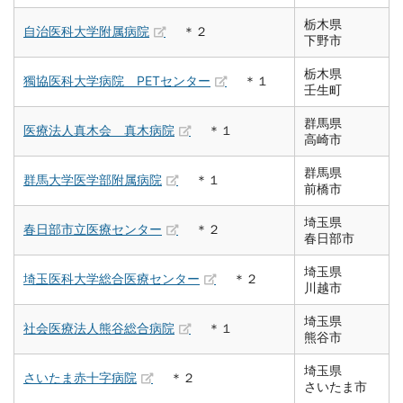
栃木県
自治医科大学附属病院
＊２
下野市
栃木県
獨協医科大学病院 PETセンター
＊１
壬生町
群馬県
医療法人真木会 真木病院
＊１
高崎市
群馬県
群馬大学医学部附属病院
＊１
前橋市
埼玉県
春日部市立医療センター
＊２
春日部市
埼玉県
埼玉医科大学総合医療センター
＊２
川越市
埼玉県
社会医療法人熊谷総合病院
＊１
熊谷市
埼玉県
さいたま赤十字病院
＊２
さいたま市