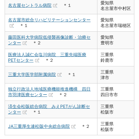
愛知県
名古屋セントラル病院
＊１
名古屋市中村区
名古屋市総合リハビリテーションセンター
愛知県
＊１
名古屋市瑞穂区
藤田医科大学病院低侵襲画像診断・治療セ
愛知県
ンター
＊２
豊明市
医療法人誠仁会塩川病院 三重先端医療
三重県
PETセンター
＊２
鈴鹿市
三重県
三重大学医学部附属病院
＊１
津市
独立行政法人地域医療機能推進機構 四日
三重県
市羽津医療センター
＊２
四日市市
済生会松阪総合病院 みえPETがん診断セ
三重県
ンター
＊１
松阪市
三重県
JA三重厚生連松阪中央総合病院
＊２
松阪市