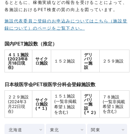
るとともに、稼働実績などの報告を受けることによって、
各施設におけるPET検査の質の向上を図っています。
施設代表委員ご登録のお申込みについてはこちら（施設登
録について）のページをご覧下さい。
国内PET施設数（推定）
４１１施設
デリ
(2023年8
サイク
バリ
１５２施設
２５９施設
月18日現
ロ施設
ー施
在)
設
日本核医学会PET核医学分科会登録施設数
デリ
１５１施設
２２９施設
７８施設
サイク
バリ
(一覧非掲載
(2024年3
(一覧非掲載
ロ施設
ー施
月22日現
希望１施設
希望１施設
(＊１)
設
在)
を含む)
を含む)
(＊２)
北海道
東北
関東