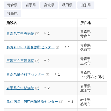
青森県
岩手県
宮城県
秋田県
山形県
福島県
施設名
所在地
青森県
青森県立中央病院
＊２
青森市
青森県
あおもりPET画像診断センター
＊１
弘前市
青森県
三沢市立三沢病院
＊２
三沢市
青森県
青森県量子科学センター
＊１
上北郡六ヶ所村
岩手県
岩手県立中部病院
＊２
北上市
岩手県
孝仁病院 PET画像診断センター
＊１
盛岡市