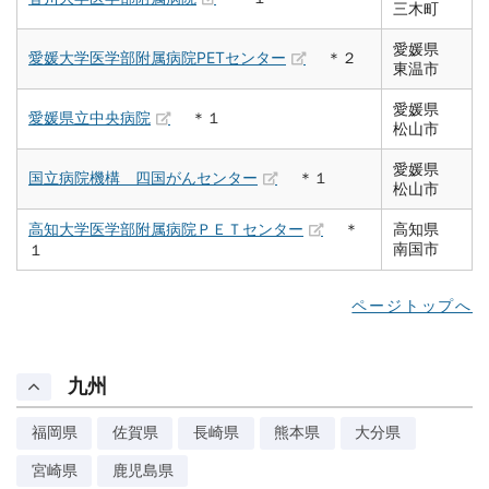
三木町
愛媛県
愛媛大学医学部附属病院PETセンター
＊２
東温市
愛媛県
愛媛県立中央病院
＊１
松山市
愛媛県
国立病院機構 四国がんセンター
＊１
松山市
高知大学医学部附属病院ＰＥＴセンター
＊
高知県
南国市
１
ページトップへ
九州
福岡県
佐賀県
長崎県
熊本県
大分県
宮崎県
鹿児島県