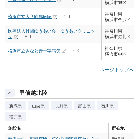
横浜市旭区
神奈川県
横浜市立大学附属病院
＊１
横浜市金沢区
医療法人社団ゆうあい会 ゆうあいクリニッ
神奈川県
ク
＊１
横浜市港北区
神奈川県
横浜市立みなと赤十字病院
＊２
横浜市中区
ページトップへ
甲信越北陸
新潟県
山梨県
長野県
富山県
石川県
福井県
施設名
所在地
新潟大学 脳研究所 統合脳機能研究センター
新潟県