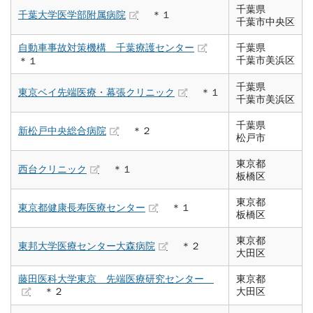
千葉県
千葉大学医学部附属病院
＊１
千葉市中央区
自動車事故対策機構 千葉療護センター
千葉県
千葉市美浜区
＊１
千葉県
東京ベイ先端医療・幕張クリニック
＊１
千葉市美浜区
千葉県
新松戸中央総合病院
＊２
松戸市
東京都
西台クリニック
＊１
板橋区
東京都
東京都健康長寿医療センター
＊１
板橋区
東京都
東邦大学医療センター大森病院
＊２
大田区
藤田医科大学東京 先端医療研究センター
東京都
＊２
大田区