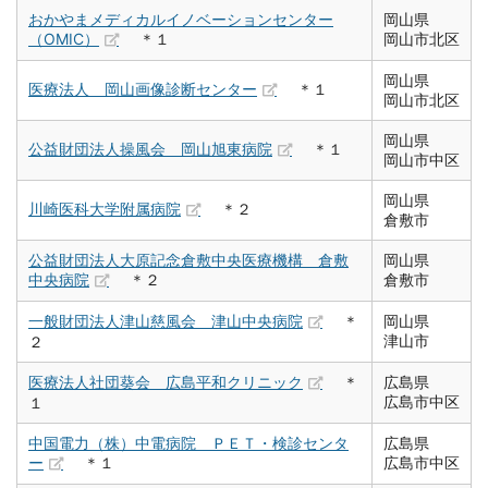
おかやまメディカルイノベーションセンター
岡山県
（OMIC）
＊１
岡山市北区
岡山県
医療法人 岡山画像診断センター
＊１
岡山市北区
岡山県
公益財団法人操風会 岡山旭東病院
＊１
岡山市中区
岡山県
川崎医科大学附属病院
＊２
倉敷市
公益財団法人大原記念倉敷中央医療機構 倉敷
岡山県
中央病院
＊２
倉敷市
一般財団法人津山慈風会 津山中央病院
＊
岡山県
津山市
２
医療法人社団葵会 広島平和クリニック
＊
広島県
広島市中区
１
中国電力（株）中電病院 ＰＥＴ・検診センタ
広島県
ー
＊１
広島市中区