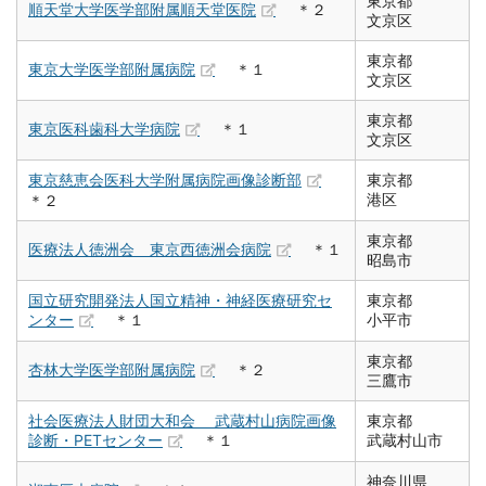
東京都
順天堂大学医学部附属順天堂医院
＊２
文京区
東京都
東京大学医学部附属病院
＊１
文京区
東京都
東京医科歯科大学病院
＊１
文京区
東京慈恵会医科大学附属病院画像診断部
東京都
港区
＊２
東京都
医療法人徳洲会 東京西徳洲会病院
＊１
昭島市
国立研究開発法人国立精神・神経医療研究セ
東京都
ンター
＊１
小平市
東京都
杏林大学医学部附属病院
＊２
三鷹市
社会医療法人財団大和会 武蔵村山病院画像
東京都
診断・PETセンター
＊１
武蔵村山市
神奈川県