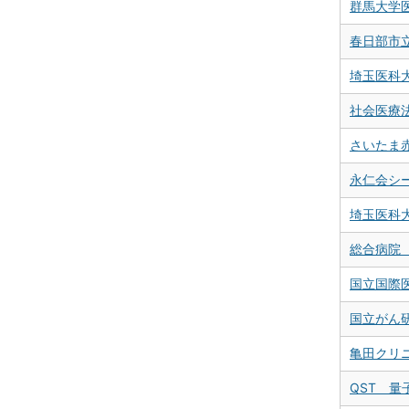
群馬大学
春日部市
埼玉医科
社会医療
さいたま
永仁会シ
埼玉医科
総合病院
国立国際
国立がん
亀田クリ
QST 量