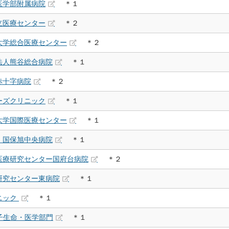
医学部附属病院
＊１
立医療センター
＊２
大学総合医療センター
＊２
法人熊谷総合病院
＊１
赤十字病院
＊２
ーズクリニック
＊１
大学国際医療センター
＊１
 国保旭中央病院
＊１
医療研究センター国府台病院
＊２
研究センター東病院
＊１
ニック
＊１
子生命・医学部門
＊１