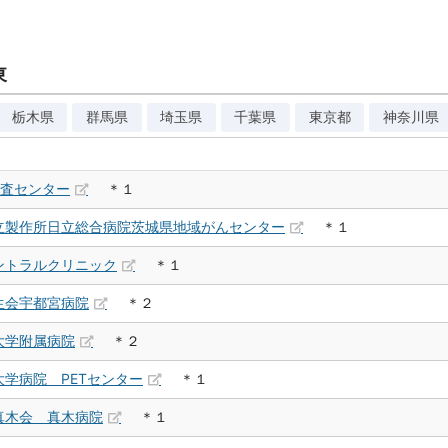
東
栃木県
群馬県
埼玉県
千葉県
東京都
神奈川県
検査センター
＊１
立製作所日立総合病院茨城県地域がんセンター
＊１
ントラルクリニック
＊１
生会宇都宮病院
＊２
大学附属病院
＊２
学病院 PETセンター
＊１
真木会 真木病院
＊１