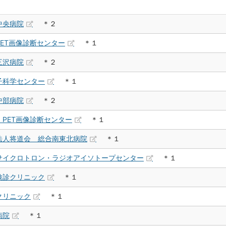
中央病院
＊２
ET画像診断センター
＊１
三沢病院
＊２
子科学センター
＊１
中部病院
＊２
PET画像診断センター
＊１
法人将道会 総合南東北病院
＊１
サイクロトロン・ラジオアイソトープセンター
＊１
検診クリニック
＊１
クリニック
＊１
病院
＊１