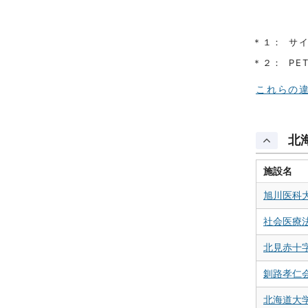
＊１：
サ
＊２：
PE
これらの違
北
施設名
旭川医科
社会医療
北見赤十
釧路孝仁
北海道大