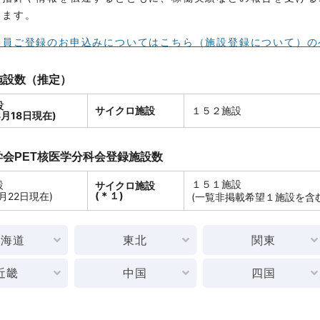
います。
委員ご登録のお申込みについてはこちら（施設登録について）の
施設数（推定）
設
サイクロ施設
１５２施設
8月18日現在)
会PET核医学分科会登録施設数
１５１施設
設
サイクロ施設
(＊１)
3月22日現在)
(一覧非掲載希望１施設を含む
北海道
東北
関東
近畿
中国
四国