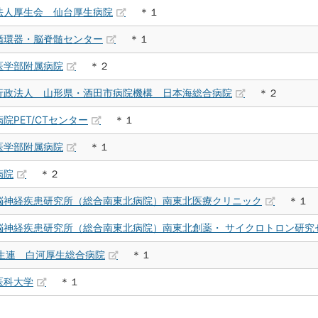
法人厚生会 仙台厚生病院
＊１
循環器・脳脊髄センター
＊１
医学部附属病院
＊２
行政法人 山形県・酒田市病院機構 日本海総合病院
＊２
院PET/CTセンター
＊１
医学部附属病院
＊１
病院
＊２
脳神経疾患研究所（総合南東北病院）南東北医療クリニック
＊１
脳神経疾患研究所（総合南東北病院）南東北創薬・ サイクロトロン研究
厚生連 白河厚生総合病院
＊１
医科大学
＊１