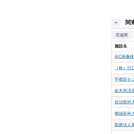
関
茨城県
施設名
AIC画像
（株）日
宇都宮セ
栃木県済
自治医科
獨協医科大
医療法人