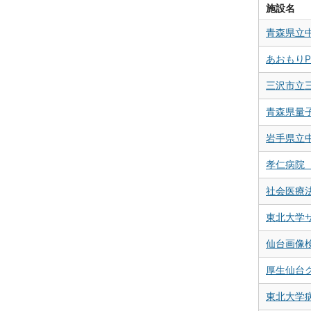
施設名
青森県立
あおもりP
三沢市立
青森県量
岩手県立
孝仁病院 
社会医療
東北大学
仙台画像
厚生仙台
東北大学