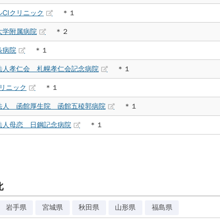
CIクリニック
＊１
大学附属病院
＊２
条病院
＊１
法人孝仁会 札幌孝仁会記念病院
＊１
クリニック
＊１
法人 函館厚生院 函館五稜郭病院
＊１
法人母恋 日鋼記念病院
＊１
北
岩手県
宮城県
秋田県
山形県
福島県