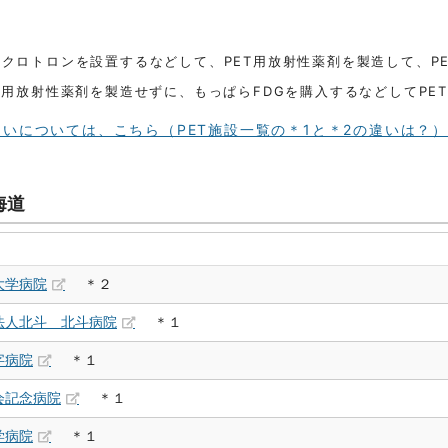
イクロトロンを設置するなどして、PET用放射性薬剤を製造して、P
T用放射性薬剤を製造せずに、もっぱらFDGを購入するなどしてPE
いについては、こちら（PET施設一覧の＊1と＊2の違いは？
海道
大学病院
＊２
法人北斗 北斗病院
＊１
字病院
＊１
会記念病院
＊１
学病院
＊１