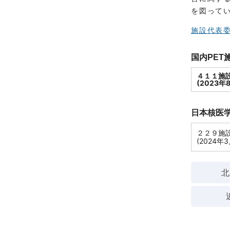
を図って
施設代表
国内PET
４１１施
(2023年
日本核医学
２２９施
(2024年