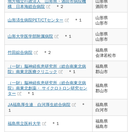
地方独立行政法人 山形県・酒田市病院機
山形県
構 日本海総合病院
＊２
酒田市
山形県
山形済生病院PET/CTセンター
＊１
山形市
山形県
山形大学医学部附属病院
＊１
山形市
福島県
竹田綜合病院
＊２
会津若松市
（一財）脳神経疾患研究所（総合南東北病
福島県
院）南東北医療クリニック
＊１
郡山市
（一財）脳神経疾患研究所（総合南東北病
福島県
院）南東北創薬・ サイクロトロン研究セン
郡山市
ター
＊１
JA福島厚生連 白河厚生総合病院
＊
福島県
白河市
１
福島県
福島県立医科大学
＊１
福島市