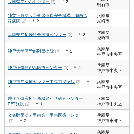
兵庫県立がんセンター
＊２
明石市
独立行政法人労働者健康安全機構 関西労
兵庫県
災病院
＊２
尼崎市
兵庫県
兵庫県立尼崎総合医療センター
＊２
尼崎市
兵庫県
神戸大学医学部附属病院
＊１
神戸市中央区
兵庫県
神戸低侵襲がん医療センター
＊２
神戸市中央区
神戸市立医療センター中央市民病院
＊
兵庫県
神戸市中央区
１
理化学研究所生命機能科学研究センター
兵庫県
PET施設
＊１
神戸市中央区
公益財団法人甲南会 甲南医療センター
兵庫県
＊２
神戸市東灘区
兵庫県