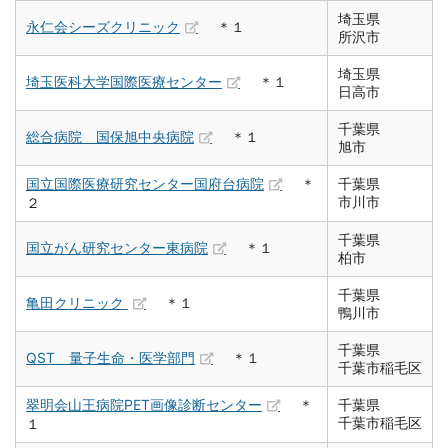
埼玉県
永仁会シーズクリニック
＊１
所沢市
埼玉県
埼玉医科大学国際医療センター
＊１
日高市
千葉県
総合病院 国保旭中央病院
＊１
旭市
国立国際医療研究センター国府台病院
＊
千葉県
市川市
２
千葉県
国立がん研究センター東病院
＊１
柏市
千葉県
亀田クリニック
＊１
鴨川市
千葉県
QST 量子生命・医学部門
＊１
千葉市稲毛区
翠明会山王病院PET画像診断センター
＊
千葉県
千葉市稲毛区
１