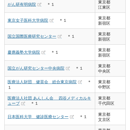
東京都
がん研有明病院
＊１
江東区
東京都
東京女子医科大学病院
＊１
新宿区
東京都
国立国際医療研究センター
＊１
新宿区
東京都
慶應義塾大学病院
＊１
新宿区
東京都
国立がん研究センター中央病院
＊１
中央区
医療法人財団 健貢会 総合東京病院
＊
東京都
中野区
１
医療法人社団 あんしん会 四谷メディカルキ
東京都
ューブ
＊１
千代田区
東京都
日本医科大学 健診医療センター
＊１
文京区