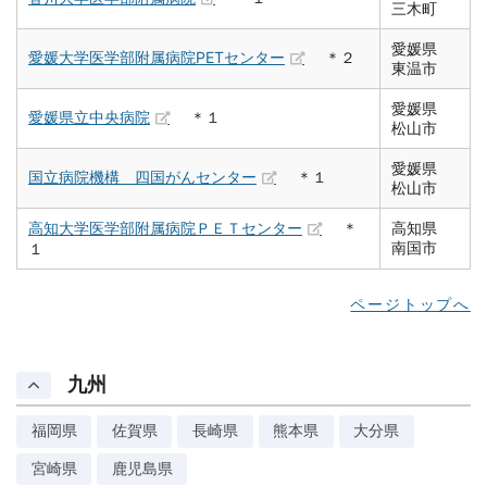
三木町
愛媛県
愛媛大学医学部附属病院PETセンター
＊２
東温市
愛媛県
愛媛県立中央病院
＊１
松山市
愛媛県
国立病院機構 四国がんセンター
＊１
松山市
高知大学医学部附属病院ＰＥＴセンター
＊
高知県
南国市
１
ページトップへ
九州
福岡県
佐賀県
長崎県
熊本県
大分県
宮崎県
鹿児島県