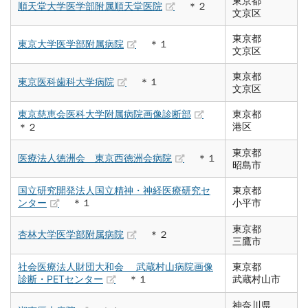
東京都
順天堂大学医学部附属順天堂医院
＊２
文京区
東京都
東京大学医学部附属病院
＊１
文京区
東京都
東京医科歯科大学病院
＊１
文京区
東京慈恵会医科大学附属病院画像診断部
東京都
港区
＊２
東京都
医療法人徳洲会 東京西徳洲会病院
＊１
昭島市
国立研究開発法人国立精神・神経医療研究セ
東京都
ンター
＊１
小平市
東京都
杏林大学医学部附属病院
＊２
三鷹市
社会医療法人財団大和会 武蔵村山病院画像
東京都
診断・PETセンター
＊１
武蔵村山市
神奈川県