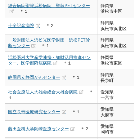
総合病院聖隷浜松病院 聖隷PETセンター
静岡県
＊１
浜松市中区
静岡県
十全記念病院
＊２
浜松市浜北区
一般財団法人浜松光医学財団 浜松PET診
静岡県
断センター
＊１
浜松市浜北区
浜松医科大学産学連携・知財活用推進セン
静岡県
ター、医学部附属病院
＊１
浜松市東区
静岡県
静岡県立静岡がんセンター
＊１
長泉町
社会医療法人大雄会総合大雄会病院
＊
愛知県
一宮市
１
愛知県
国立長寿医療研究センター
＊１
大府市
愛知県
藤田医科大学岡崎医療センター
＊２
岡崎市