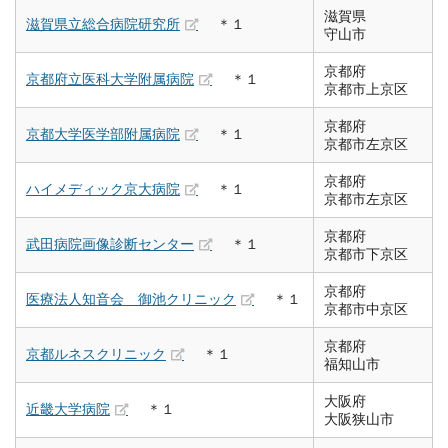
滋賀県
滋賀県立総合病院研究所
＊１
守山市
京都府
京都府立医科大学附属病院
＊１
京都市上京区
京都府
京都大学医学部附属病院
＊１
京都市左京区
京都府
ハイメディック京大病院
＊１
京都市左京区
京都府
武田病院画像診断センター
＊１
京都市下京区
京都府
医療法人知音会 御池クリニック
＊１
京都市中京区
京都府
京都ルネスクリニック
＊１
福知山市
大阪府
近畿大学病院
＊１
大阪狭山市