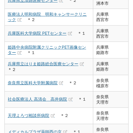
兵庫県立淡路医療センター
＊２
洲本市
医療法人明和病院 明和キャンサークリニ
兵庫県
ック
＊２
西宮市
兵庫県
兵庫医科大学病院 PETセンター
＊１
西宮市
姫路中央病院附属クリニックPET画像セン
兵庫県
ター
＊１
姫路市
兵庫県立はりま姫路総合医療センター
兵庫県
姫路市
＊２
奈良県
奈良県立医科大学附属病院
＊２
橿原市
奈良県
社会医療法人 高清会 高井病院
＊１
天理市
奈良県
天理よろづ相談所病院
＊２
天理市
奈良県
メディカルプラザ薬師西の京
＊１