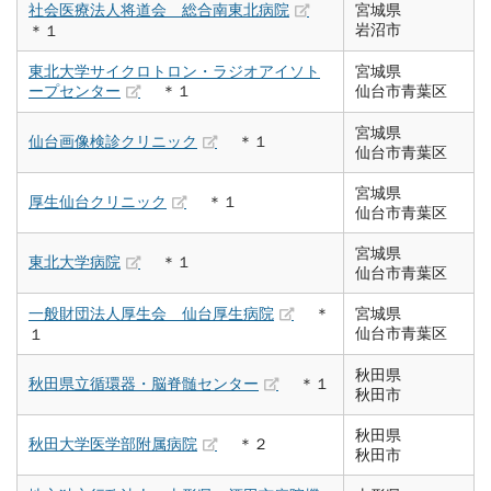
社会医療法人将道会 総合南東北病院
宮城県
岩沼市
＊１
東北大学サイクロトロン・ラジオアイソト
宮城県
ープセンター
＊１
仙台市青葉区
宮城県
仙台画像検診クリニック
＊１
仙台市青葉区
宮城県
厚生仙台クリニック
＊１
仙台市青葉区
宮城県
東北大学病院
＊１
仙台市青葉区
一般財団法人厚生会 仙台厚生病院
＊
宮城県
仙台市青葉区
１
秋田県
秋田県立循環器・脳脊髄センター
＊１
秋田市
秋田県
秋田大学医学部附属病院
＊２
秋田市