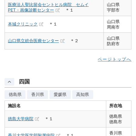
医療法人聖比留会セントヒル病院 セムイ
山口県
PET・画像診断センター
＊１
宇部市
山口県
本城クリニック
＊１
周南市
山口県
山口県立総合医療センター
＊２
防府市
ページトップへ
四国
徳島県
香川県
愛媛県
高知県
施設名
所在地
徳島県
徳島大学病院
＊１
徳島市
香川県
香川大学医学部附属病院
＊１