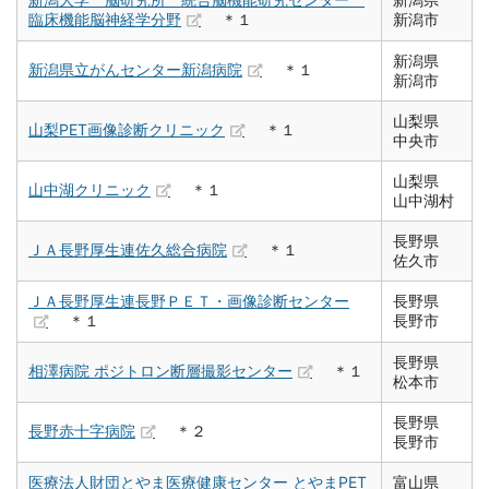
臨床機能脳神経学分野
＊１
新潟市
新潟県
新潟県立がんセンター新潟病院
＊１
新潟市
山梨県
山梨PET画像診断クリニック
＊１
中央市
山梨県
山中湖クリニック
＊１
山中湖村
長野県
ＪＡ長野厚生連佐久総合病院
＊１
佐久市
ＪＡ長野厚生連長野ＰＥＴ・画像診断センター
長野県
＊１
長野市
長野県
相澤病院 ポジトロン断層撮影センター
＊１
松本市
長野県
長野赤十字病院
＊２
長野市
医療法人財団とやま医療健康センター とやまPET
富山県