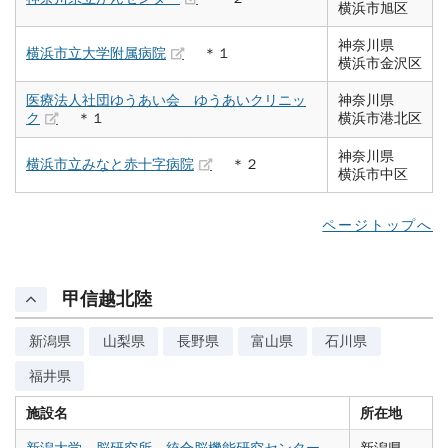
横浜市旭区
神奈川県
横浜市立大学附属病院
＊１
横浜市金沢区
医療法人社団ゆうあい会 ゆうあいクリニッ
神奈川県
ク
＊１
横浜市港北区
神奈川県
横浜市立みなと赤十字病院
＊２
横浜市中区
ページトップへ
甲信越北陸
新潟県
山梨県
長野県
富山県
石川県
福井県
施設名
所在地
新潟大学 脳研究所 統合脳機能研究センター
新潟県