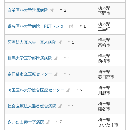
栃木県
自治医科大学附属病院
＊２
下野市
栃木県
獨協医科大学病院 PETセンター
＊１
壬生町
群馬県
医療法人真木会 真木病院
＊１
高崎市
群馬県
群馬大学医学部附属病院
＊１
前橋市
埼玉県
春日部市立医療センター
＊２
春日部市
埼玉県
埼玉医科大学総合医療センター
＊２
川越市
埼玉県
社会医療法人熊谷総合病院
＊１
熊谷市
埼玉県
さいたま赤十字病院
＊２
さいたま市