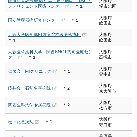
医療法人錦秀会 阪和第二泉北病院 阪和イ
大阪府
ンテリジェント医療センター
＊１
堺市北区
大阪府
国立循環器病研究センター
＊１
吹田市
大阪大学医学部附属病院核医学診療科
大阪府
吹田市
＊１
大阪医科薬科大学 関西BNCT共同医療セン
大阪府
ター
＊１
高槻市
大阪府
仁泉会 MIクリニック
＊１
豊中市
大阪府
藤井会 石切生喜病院
＊２
東大阪市
大阪府
関西医科大学附属病院
＊２
枚方市
大阪府
松下記念病院
＊２
守口市
兵庫県