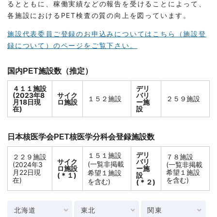
るとともに、稼働実績などの報告を受けることによって、
各施設におけるPET検査の質の向上を図っています。
施設代表委員ご登録のお申込みについてはこちら（施設登
録について）のページをご覧下さい。
国内PET施設数（推定）
４１１施設
デリ
(2023年8
サイク
バリ
１５２施設
２５９施設
月18日現
ロ施設
ー施
在)
設
日本核医学会PET核医学分科会登録施設数
デリ
１５１施設
２２９施設
７８施設
サイク
バリ
(一覧非掲載
(2024年3
(一覧非掲載
ロ施設
ー施
月22日現
希望１施設
希望１施設
(＊１)
設
在)
を含む)
を含む)
(＊２)
北海道
東北
関東