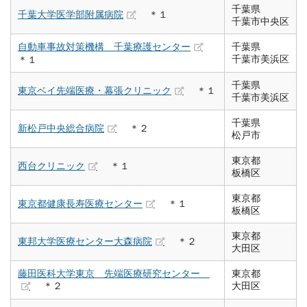
千葉県
千葉大学医学部附属病院
＊１
千葉市中央区
自動車事故対策機構 千葉療護センター
千葉県
千葉市美浜区
＊１
千葉県
東京ベイ先端医療・幕張クリニック
＊１
千葉市美浜区
千葉県
新松戸中央総合病院
＊２
松戸市
東京都
西台クリニック
＊１
板橋区
東京都
東京都健康長寿医療センター
＊１
板橋区
東京都
東邦大学医療センター大森病院
＊２
大田区
藤田医科大学東京 先端医療研究センター
東京都
＊２
大田区