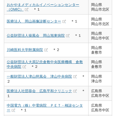
おかやまメディカルイノベーションセンター
岡山県
（OMIC）
＊１
岡山市北区
岡山県
医療法人 岡山画像診断センター
＊１
岡山市北区
岡山県
公益財団法人操風会 岡山旭東病院
＊１
岡山市中区
岡山県
川崎医科大学附属病院
＊２
倉敷市
公益財団法人大原記念倉敷中央医療機構 倉敷
岡山県
中央病院
＊２
倉敷市
一般財団法人津山慈風会 津山中央病院
＊
岡山県
津山市
２
医療法人社団葵会 広島平和クリニック
＊
広島県
広島市中区
１
中国電力（株）中電病院 ＰＥＴ・検診センタ
広島県
ー
＊１
広島市中区