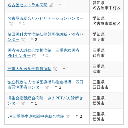
愛知県
名古屋セントラル病院
＊１
名古屋市中村区
名古屋市総合リハビリテーションセンター
愛知県
＊１
名古屋市瑞穂区
藤田医科大学病院低侵襲画像診断・治療セ
愛知県
ンター
＊２
豊明市
医療法人誠仁会塩川病院 三重先端医療
三重県
PETセンター
＊２
鈴鹿市
三重県
三重大学医学部附属病院
＊１
津市
独立行政法人地域医療機能推進機構 四日
三重県
市羽津医療センター
＊２
四日市市
済生会松阪総合病院 みえPETがん診断セ
三重県
ンター
＊１
松阪市
三重県
JA三重厚生連松阪中央総合病院
＊２
松阪市