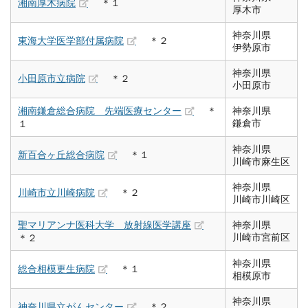
湘南厚木病院
＊１
厚木市
神奈川県
東海大学医学部付属病院
＊２
伊勢原市
神奈川県
小田原市立病院
＊２
小田原市
湘南鎌倉総合病院 先端医療センター
＊
神奈川県
鎌倉市
１
神奈川県
新百合ヶ丘総合病院
＊１
川崎市麻生区
神奈川県
川崎市立川崎病院
＊２
川崎市川崎区
聖マリアンナ医科大学 放射線医学講座
神奈川県
川崎市宮前区
＊２
神奈川県
総合相模更生病院
＊１
相模原市
神奈川県
神奈川県立がんセンター
＊２