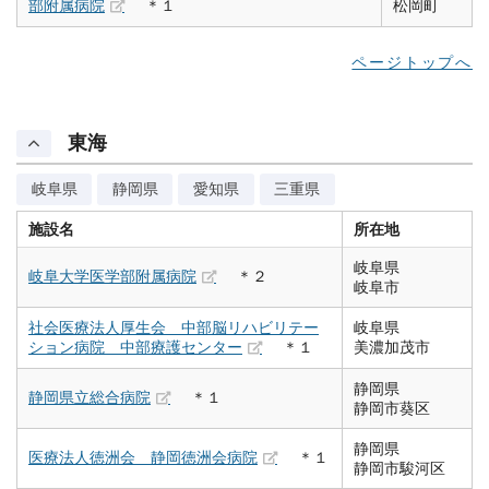
部附属病院
＊１
松岡町
ページトップへ
東海
岐阜県
静岡県
愛知県
三重県
施設名
所在地
岐阜県
岐阜大学医学部附属病院
＊２
岐阜市
社会医療法人厚生会 中部脳リハビリテー
岐阜県
ション病院 中部療護センター
＊１
美濃加茂市
静岡県
静岡県立総合病院
＊１
静岡市葵区
静岡県
医療法人徳洲会 静岡徳洲会病院
＊１
静岡市駿河区