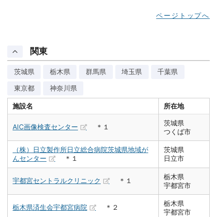
ページトップへ
関東
茨城県
栃木県
群馬県
埼玉県
千葉県
東京都
神奈川県
施設名
所在地
茨城県
AIC画像検査センター
＊１
つくば市
（株）日立製作所日立総合病院茨城県地域が
茨城県
んセンター
＊１
日立市
栃木県
宇都宮セントラルクリニック
＊１
宇都宮市
栃木県
栃木県済生会宇都宮病院
＊２
宇都宮市