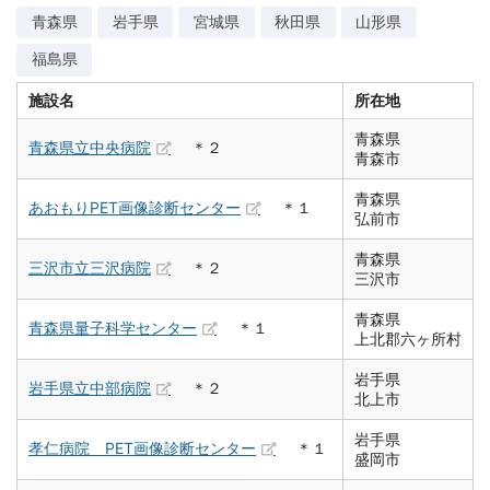
青森県
岩手県
宮城県
秋田県
山形県
福島県
施設名
所在地
青森県
青森県立中央病院
＊２
青森市
青森県
あおもりPET画像診断センター
＊１
弘前市
青森県
三沢市立三沢病院
＊２
三沢市
青森県
青森県量子科学センター
＊１
上北郡六ヶ所村
岩手県
岩手県立中部病院
＊２
北上市
岩手県
孝仁病院 PET画像診断センター
＊１
盛岡市