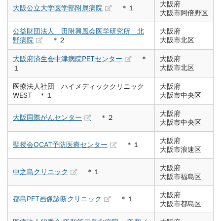
大阪府
大阪公立大学医学部附属病院
＊１
大阪市阿倍野区
公益財団法人 田附興風会医学研究所 北
大阪府
野病院
＊２
大阪市北区
大阪府済生会中津病院PETセンター
＊
大阪府
大阪市北区
１
医療法人社団 ハイメディッククリニック
大阪府
WEST ＊１
大阪市中央区
大阪府
大阪国際がんセンター
＊２
大阪市中央区
大阪府
聖授会OCAT予防医療センター
＊１
大阪市浪速区
大阪府
中之島クリニック
＊１
大阪市福島区
大阪府
都島PET画像診断クリニック
＊１
大阪市都島区