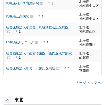
北海道
札幌医科大学附属病院
＊２
札幌市中央区
北海道
札幌南三条病院
＊１
札幌市中央区
社会医療法人孝仁会 札幌孝仁会記念病院
北海道
＊１
札幌市西区
北海道
LSI札幌クリニック
＊１
札幌市東区
社会福祉法人 函館厚生院 函館五稜郭病院
北海道
＊１
函館市
北海道
社会医療法人母恋 日鋼記念病院
＊１
室蘭市
ページトップへ
東北