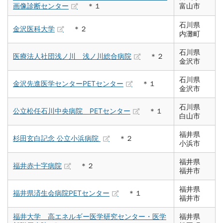
画像診断センター
＊１
富山市
石川県
金沢医科大学
＊２
内灘町
石川県
医療法人社団浅ノ川 浅ノ川総合病院
＊２
金沢市
石川県
金沢先進医学センターPETセンター
＊１
金沢市
石川県
公立松任石川中央病院 PETセンター
＊１
白山市
福井県
杉田玄白記念 公立小浜病院
＊２
小浜市
福井県
福井赤十字病院
＊２
福井市
福井県
福井県済生会病院PETセンター
＊１
福井市
福井大学 高エネルギー医学研究センター・医学
福井県