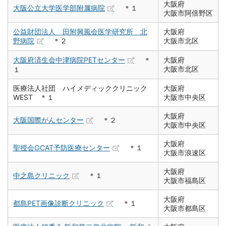
大阪府
大阪公立大学医学部附属病院
＊１
大阪市阿倍野区
公益財団法人 田附興風会医学研究所 北
大阪府
野病院
＊２
大阪市北区
大阪府済生会中津病院PETセンター
＊
大阪府
大阪市北区
１
医療法人社団 ハイメディッククリニック
大阪府
WEST ＊１
大阪市中央区
大阪府
大阪国際がんセンター
＊２
大阪市中央区
大阪府
聖授会OCAT予防医療センター
＊１
大阪市浪速区
大阪府
中之島クリニック
＊１
大阪市福島区
大阪府
都島PET画像診断クリニック
＊１
大阪市都島区