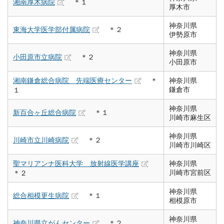
湘南厚木病院
＊１
厚木市
神奈川県
東海大学医学部付属病院
＊２
伊勢原市
神奈川県
小田原市立病院
＊２
小田原市
湘南鎌倉総合病院 先端医療センター
＊
神奈川県
鎌倉市
１
神奈川県
新百合ヶ丘総合病院
＊１
川崎市麻生区
神奈川県
川崎市立川崎病院
＊２
川崎市川崎区
聖マリアンナ医科大学 放射線医学講座
神奈川県
川崎市宮前区
＊２
神奈川県
総合相模更生病院
＊１
相模原市
神奈川県
神奈川県立がんセンター
＊２