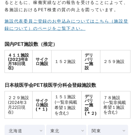
るとともに、稼働実績などの報告を受けることによって、
各施設におけるPET検査の質の向上を図っています。
施設代表委員ご登録のお申込みについてはこちら（施設登
録について）のページをご覧下さい。
国内PET施設数（推定）
４１１施設
デリ
(2023年8
サイク
バリ
１５２施設
２５９施設
月18日現
ロ施設
ー施
在)
設
日本核医学会PET核医学分科会登録施設数
デリ
１５１施設
２２９施設
７８施設
サイク
バリ
(一覧非掲載
(2024年3
(一覧非掲載
ロ施設
ー施
月22日現
希望１施設
希望１施設
(＊１)
設
在)
を含む)
を含む)
(＊２)
北海道
東北
関東