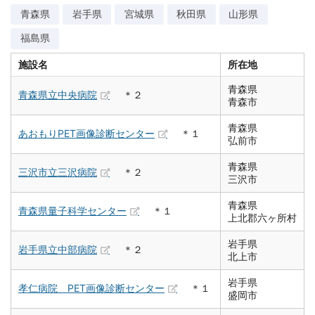
青森県
岩手県
宮城県
秋田県
山形県
福島県
施設名
所在地
青森県
青森県立中央病院
＊２
青森市
青森県
あおもりPET画像診断センター
＊１
弘前市
青森県
三沢市立三沢病院
＊２
三沢市
青森県
青森県量子科学センター
＊１
上北郡六ヶ所村
岩手県
岩手県立中部病院
＊２
北上市
岩手県
孝仁病院 PET画像診断センター
＊１
盛岡市