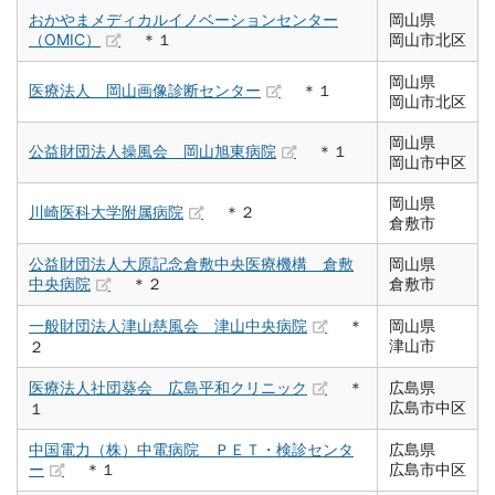
おかやまメディカルイノベーションセンター
岡山県
（OMIC）
＊１
岡山市北区
岡山県
医療法人 岡山画像診断センター
＊１
岡山市北区
岡山県
公益財団法人操風会 岡山旭東病院
＊１
岡山市中区
岡山県
川崎医科大学附属病院
＊２
倉敷市
公益財団法人大原記念倉敷中央医療機構 倉敷
岡山県
中央病院
＊２
倉敷市
一般財団法人津山慈風会 津山中央病院
＊
岡山県
津山市
２
医療法人社団葵会 広島平和クリニック
＊
広島県
広島市中区
１
中国電力（株）中電病院 ＰＥＴ・検診センタ
広島県
ー
＊１
広島市中区