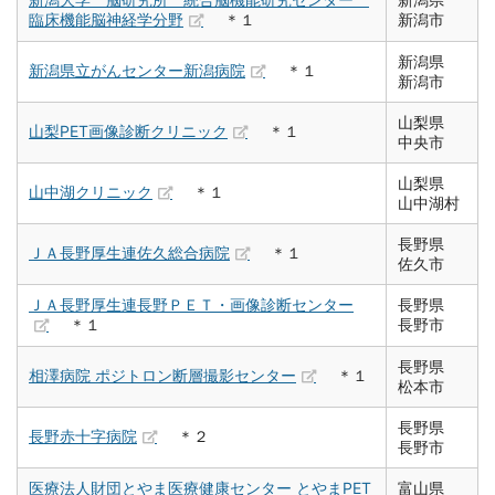
臨床機能脳神経学分野
＊１
新潟市
新潟県
新潟県立がんセンター新潟病院
＊１
新潟市
山梨県
山梨PET画像診断クリニック
＊１
中央市
山梨県
山中湖クリニック
＊１
山中湖村
長野県
ＪＡ長野厚生連佐久総合病院
＊１
佐久市
ＪＡ長野厚生連長野ＰＥＴ・画像診断センター
長野県
＊１
長野市
長野県
相澤病院 ポジトロン断層撮影センター
＊１
松本市
長野県
長野赤十字病院
＊２
長野市
医療法人財団とやま医療健康センター とやまPET
富山県