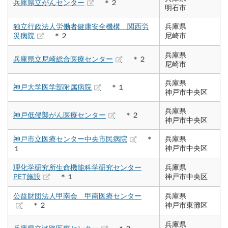
兵庫県立がんセンター
＊２
明石市
独立行政法人労働者健康安全機構 関西労
兵庫県
災病院
＊２
尼崎市
兵庫県
兵庫県立尼崎総合医療センター
＊２
尼崎市
兵庫県
神戸大学医学部附属病院
＊１
神戸市中央区
兵庫県
神戸低侵襲がん医療センター
＊２
神戸市中央区
神戸市立医療センター中央市民病院
＊
兵庫県
神戸市中央区
１
理化学研究所生命機能科学研究センター
兵庫県
PET施設
＊１
神戸市中央区
公益財団法人甲南会 甲南医療センター
兵庫県
＊２
神戸市東灘区
兵庫県