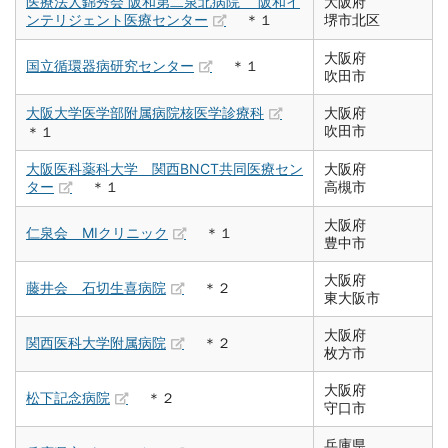
医療法人錦秀会 阪和第二泉北病院 阪和イ
大阪府
ンテリジェント医療センター
＊１
堺市北区
大阪府
国立循環器病研究センター
＊１
吹田市
大阪大学医学部附属病院核医学診療科
大阪府
吹田市
＊１
大阪医科薬科大学 関西BNCT共同医療セン
大阪府
ター
＊１
高槻市
大阪府
仁泉会 MIクリニック
＊１
豊中市
大阪府
藤井会 石切生喜病院
＊２
東大阪市
大阪府
関西医科大学附属病院
＊２
枚方市
大阪府
松下記念病院
＊２
守口市
兵庫県