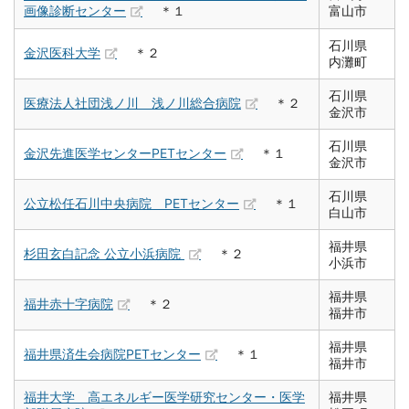
画像診断センター
＊１
富山市
石川県
金沢医科大学
＊２
内灘町
石川県
医療法人社団浅ノ川 浅ノ川総合病院
＊２
金沢市
石川県
金沢先進医学センターPETセンター
＊１
金沢市
石川県
公立松任石川中央病院 PETセンター
＊１
白山市
福井県
杉田玄白記念 公立小浜病院
＊２
小浜市
福井県
福井赤十字病院
＊２
福井市
福井県
福井県済生会病院PETセンター
＊１
福井市
福井大学 高エネルギー医学研究センター・医学
福井県