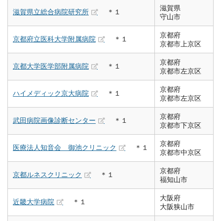
滋賀県
滋賀県立総合病院研究所
＊１
守山市
京都府
京都府立医科大学附属病院
＊１
京都市上京区
京都府
京都大学医学部附属病院
＊１
京都市左京区
京都府
ハイメディック京大病院
＊１
京都市左京区
京都府
武田病院画像診断センター
＊１
京都市下京区
京都府
医療法人知音会 御池クリニック
＊１
京都市中京区
京都府
京都ルネスクリニック
＊１
福知山市
大阪府
近畿大学病院
＊１
大阪狭山市