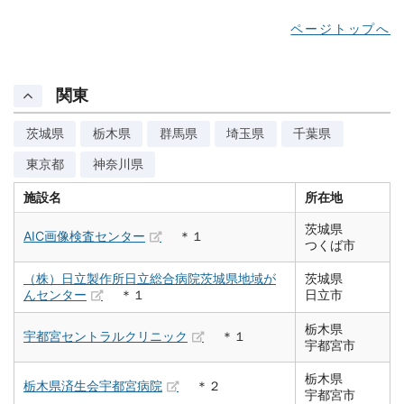
ページトップへ
関東
茨城県
栃木県
群馬県
埼玉県
千葉県
東京都
神奈川県
施設名
所在地
茨城県
AIC画像検査センター
＊１
つくば市
（株）日立製作所日立総合病院茨城県地域が
茨城県
んセンター
＊１
日立市
栃木県
宇都宮セントラルクリニック
＊１
宇都宮市
栃木県
栃木県済生会宇都宮病院
＊２
宇都宮市