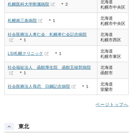
北海道
札幌医科大学附属病院
＊２
札幌市中央区
北海道
札幌南三条病院
＊１
札幌市中央区
社会医療法人孝仁会 札幌孝仁会記念病院
北海道
＊１
札幌市西区
北海道
LSI札幌クリニック
＊１
札幌市東区
社会福祉法人 函館厚生院 函館五稜郭病院
北海道
＊１
函館市
北海道
社会医療法人母恋 日鋼記念病院
＊１
室蘭市
ページトップへ
東北