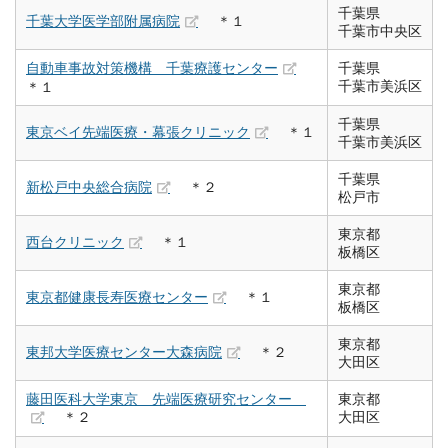
千葉県
千葉大学医学部附属病院
＊１
千葉市中央区
自動車事故対策機構 千葉療護センター
千葉県
千葉市美浜区
＊１
千葉県
東京ベイ先端医療・幕張クリニック
＊１
千葉市美浜区
千葉県
新松戸中央総合病院
＊２
松戸市
東京都
西台クリニック
＊１
板橋区
東京都
東京都健康長寿医療センター
＊１
板橋区
東京都
東邦大学医療センター大森病院
＊２
大田区
藤田医科大学東京 先端医療研究センター
東京都
＊２
大田区