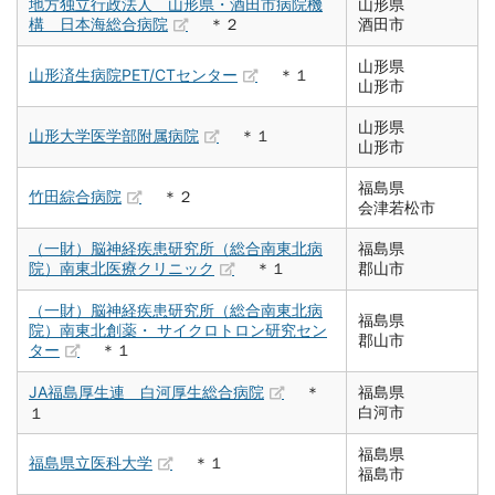
地方独立行政法人 山形県・酒田市病院機
山形県
構 日本海総合病院
＊２
酒田市
山形県
山形済生病院PET/CTセンター
＊１
山形市
山形県
山形大学医学部附属病院
＊１
山形市
福島県
竹田綜合病院
＊２
会津若松市
（一財）脳神経疾患研究所（総合南東北病
福島県
院）南東北医療クリニック
＊１
郡山市
（一財）脳神経疾患研究所（総合南東北病
福島県
院）南東北創薬・ サイクロトロン研究セン
郡山市
ター
＊１
JA福島厚生連 白河厚生総合病院
＊
福島県
白河市
１
福島県
福島県立医科大学
＊１
福島市