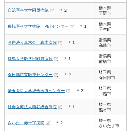
栃木県
自治医科大学附属病院
＊２
下野市
栃木県
獨協医科大学病院 PETセンター
＊１
壬生町
群馬県
医療法人真木会 真木病院
＊１
高崎市
群馬県
群馬大学医学部附属病院
＊１
前橋市
埼玉県
春日部市立医療センター
＊２
春日部市
埼玉県
埼玉医科大学総合医療センター
＊２
川越市
埼玉県
社会医療法人熊谷総合病院
＊１
熊谷市
埼玉県
さいたま赤十字病院
＊２
さいたま市