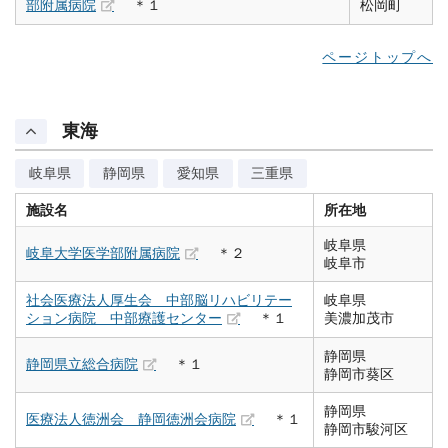
部附属病院
＊１
松岡町
ページトップへ
東海
岐阜県
静岡県
愛知県
三重県
施設名
所在地
岐阜県
岐阜大学医学部附属病院
＊２
岐阜市
社会医療法人厚生会 中部脳リハビリテー
岐阜県
ション病院 中部療護センター
＊１
美濃加茂市
静岡県
静岡県立総合病院
＊１
静岡市葵区
静岡県
医療法人徳洲会 静岡徳洲会病院
＊１
静岡市駿河区