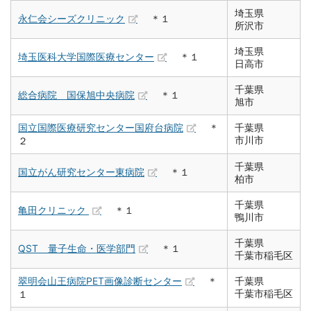
埼玉県
永仁会シーズクリニック
＊１
所沢市
埼玉県
埼玉医科大学国際医療センター
＊１
日高市
千葉県
総合病院 国保旭中央病院
＊１
旭市
国立国際医療研究センター国府台病院
＊
千葉県
市川市
２
千葉県
国立がん研究センター東病院
＊１
柏市
千葉県
亀田クリニック
＊１
鴨川市
千葉県
QST 量子生命・医学部門
＊１
千葉市稲毛区
翠明会山王病院PET画像診断センター
＊
千葉県
千葉市稲毛区
１