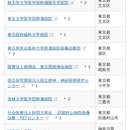
東京都
順天堂大学医学部附属順天堂医院
＊２
文京区
東京都
東京大学医学部附属病院
＊１
文京区
東京都
東京医科歯科大学病院
＊１
文京区
東京慈恵会医科大学附属病院画像診断部
東京都
港区
＊２
東京都
医療法人徳洲会 東京西徳洲会病院
＊１
昭島市
国立研究開発法人国立精神・神経医療研究セ
東京都
ンター
＊１
小平市
東京都
杏林大学医学部附属病院
＊２
三鷹市
社会医療法人財団大和会 武蔵村山病院画像
東京都
診断・PETセンター
＊１
武蔵村山市
神奈川県