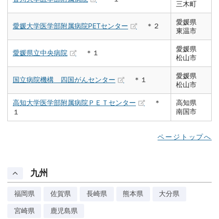
三木町
愛媛県
愛媛大学医学部附属病院PETセンター
＊２
東温市
愛媛県
愛媛県立中央病院
＊１
松山市
愛媛県
国立病院機構 四国がんセンター
＊１
松山市
高知大学医学部附属病院ＰＥＴセンター
＊
高知県
南国市
１
ページトップへ
九州
福岡県
佐賀県
長崎県
熊本県
大分県
宮崎県
鹿児島県