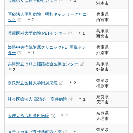
兵庫県立淡路医療センター
＊２
洲本市
医療法人明和病院 明和キャンサークリニ
兵庫県
ック
＊２
西宮市
兵庫県
兵庫医科大学病院 PETセンター
＊１
西宮市
姫路中央病院附属クリニックPET画像セン
兵庫県
ター
＊１
姫路市
兵庫県立はりま姫路総合医療センター
兵庫県
姫路市
＊２
奈良県
奈良県立医科大学附属病院
＊２
橿原市
奈良県
社会医療法人 高清会 高井病院
＊１
天理市
奈良県
天理よろづ相談所病院
＊２
天理市
奈良県
メディカルプラザ薬師西の京
＊１