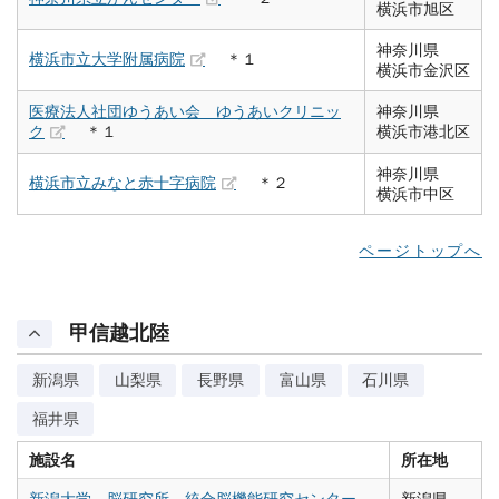
横浜市旭区
神奈川県
横浜市立大学附属病院
＊１
横浜市金沢区
医療法人社団ゆうあい会 ゆうあいクリニッ
神奈川県
ク
＊１
横浜市港北区
神奈川県
横浜市立みなと赤十字病院
＊２
横浜市中区
ページトップへ
甲信越北陸
新潟県
山梨県
長野県
富山県
石川県
福井県
施設名
所在地
新潟大学 脳研究所 統合脳機能研究センター
新潟県