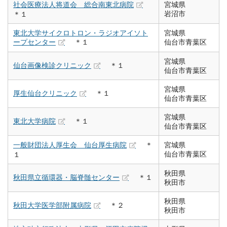
社会医療法人将道会 総合南東北病院
宮城県
岩沼市
＊１
東北大学サイクロトロン・ラジオアイソト
宮城県
ープセンター
＊１
仙台市青葉区
宮城県
仙台画像検診クリニック
＊１
仙台市青葉区
宮城県
厚生仙台クリニック
＊１
仙台市青葉区
宮城県
東北大学病院
＊１
仙台市青葉区
一般財団法人厚生会 仙台厚生病院
＊
宮城県
仙台市青葉区
１
秋田県
秋田県立循環器・脳脊髄センター
＊１
秋田市
秋田県
秋田大学医学部附属病院
＊２
秋田市