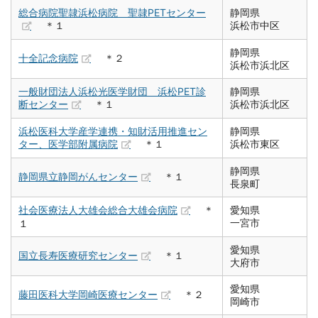
総合病院聖隷浜松病院 聖隷PETセンター
静岡県
＊１
浜松市中区
静岡県
十全記念病院
＊２
浜松市浜北区
一般財団法人浜松光医学財団 浜松PET診
静岡県
断センター
＊１
浜松市浜北区
浜松医科大学産学連携・知財活用推進セン
静岡県
ター、医学部附属病院
＊１
浜松市東区
静岡県
静岡県立静岡がんセンター
＊１
長泉町
社会医療法人大雄会総合大雄会病院
＊
愛知県
一宮市
１
愛知県
国立長寿医療研究センター
＊１
大府市
愛知県
藤田医科大学岡崎医療センター
＊２
岡崎市