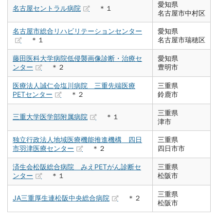
愛知県
名古屋セントラル病院
＊１
名古屋市中村区
名古屋市総合リハビリテーションセンター
愛知県
＊１
名古屋市瑞穂区
藤田医科大学病院低侵襲画像診断・治療セ
愛知県
ンター
＊２
豊明市
医療法人誠仁会塩川病院 三重先端医療
三重県
PETセンター
＊２
鈴鹿市
三重県
三重大学医学部附属病院
＊１
津市
独立行政法人地域医療機能推進機構 四日
三重県
市羽津医療センター
＊２
四日市市
済生会松阪総合病院 みえPETがん診断セ
三重県
ンター
＊１
松阪市
三重県
JA三重厚生連松阪中央総合病院
＊２
松阪市