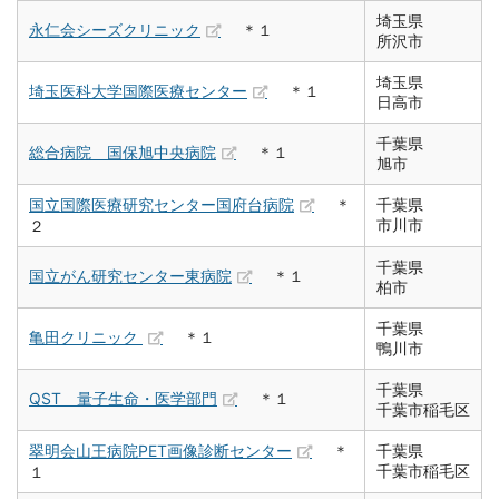
埼玉県
永仁会シーズクリニック
＊１
所沢市
埼玉県
埼玉医科大学国際医療センター
＊１
日高市
千葉県
総合病院 国保旭中央病院
＊１
旭市
国立国際医療研究センター国府台病院
＊
千葉県
市川市
２
千葉県
国立がん研究センター東病院
＊１
柏市
千葉県
亀田クリニック
＊１
鴨川市
千葉県
QST 量子生命・医学部門
＊１
千葉市稲毛区
翠明会山王病院PET画像診断センター
＊
千葉県
千葉市稲毛区
１