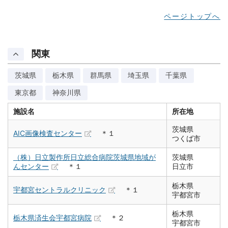
ページトップへ
関東
茨城県
栃木県
群馬県
埼玉県
千葉県
東京都
神奈川県
施設名
所在地
茨城県
AIC画像検査センター
＊１
つくば市
（株）日立製作所日立総合病院茨城県地域が
茨城県
んセンター
＊１
日立市
栃木県
宇都宮セントラルクリニック
＊１
宇都宮市
栃木県
栃木県済生会宇都宮病院
＊２
宇都宮市