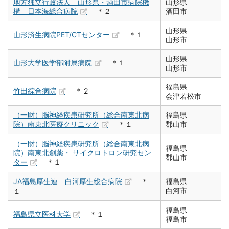
地方独立行政法人 山形県・酒田市病院機
山形県
構 日本海総合病院
＊２
酒田市
山形県
山形済生病院PET/CTセンター
＊１
山形市
山形県
山形大学医学部附属病院
＊１
山形市
福島県
竹田綜合病院
＊２
会津若松市
（一財）脳神経疾患研究所（総合南東北病
福島県
院）南東北医療クリニック
＊１
郡山市
（一財）脳神経疾患研究所（総合南東北病
福島県
院）南東北創薬・ サイクロトロン研究セン
郡山市
ター
＊１
JA福島厚生連 白河厚生総合病院
＊
福島県
白河市
１
福島県
福島県立医科大学
＊１
福島市