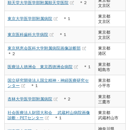
東京都
順天堂大学医学部附属順天堂医院
＊２
文京区
東京都
東京大学医学部附属病院
＊１
文京区
東京都
東京医科歯科大学病院
＊１
文京区
東京慈恵会医科大学附属病院画像診断部
東京都
港区
＊２
東京都
医療法人徳洲会 東京西徳洲会病院
＊１
昭島市
国立研究開発法人国立精神・神経医療研究セ
東京都
ンター
＊１
小平市
東京都
杏林大学医学部附属病院
＊２
三鷹市
社会医療法人財団大和会 武蔵村山病院画像
東京都
診断・PETセンター
＊１
武蔵村山市
神奈川県