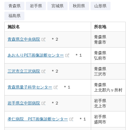
青森県
岩手県
宮城県
秋田県
山形県
福島県
施設名
所在地
青森県
青森県立中央病院
＊２
青森市
青森県
あおもりPET画像診断センター
＊１
弘前市
青森県
三沢市立三沢病院
＊２
三沢市
青森県
青森県量子科学センター
＊１
上北郡六ヶ所村
岩手県
岩手県立中部病院
＊２
北上市
岩手県
孝仁病院 PET画像診断センター
＊１
盛岡市