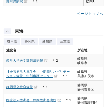
部附属病院
＊１
松岡町
ページトップへ
東海
岐阜県
静岡県
愛知県
三重県
施設名
所在地
岐阜県
岐阜大学医学部附属病院
＊２
岐阜市
社会医療法人厚生会 中部脳リハビリテー
岐阜県
ション病院 中部療護センター
＊１
美濃加茂市
静岡県
静岡県立総合病院
＊１
静岡市葵区
静岡県
医療法人徳洲会 静岡徳洲会病院
＊１
静岡市駿河区