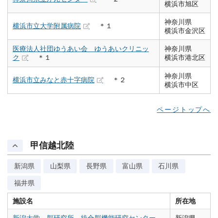
横浜市旭区
神奈川県
横浜市立大学附属病院
＊１
横浜市金沢区
医療法人社団ゆうあい会 ゆうあいクリニッ
神奈川県
ク
＊１
横浜市港北区
神奈川県
横浜市立みなと赤十字病院
＊２
横浜市中区
ページトップへ
甲信越北陸
新潟県
山梨県
長野県
富山県
石川県
福井県
施設名
所在地
新潟大学 脳研究所 統合脳機能研究センター
新潟県