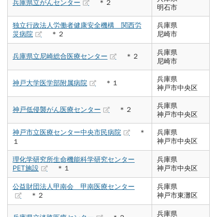
兵庫県立がんセンター
＊２
明石市
独立行政法人労働者健康安全機構 関西労
兵庫県
災病院
＊２
尼崎市
兵庫県
兵庫県立尼崎総合医療センター
＊２
尼崎市
兵庫県
神戸大学医学部附属病院
＊１
神戸市中央区
兵庫県
神戸低侵襲がん医療センター
＊２
神戸市中央区
神戸市立医療センター中央市民病院
＊
兵庫県
神戸市中央区
１
理化学研究所生命機能科学研究センター
兵庫県
PET施設
＊１
神戸市中央区
公益財団法人甲南会 甲南医療センター
兵庫県
＊２
神戸市東灘区
兵庫県