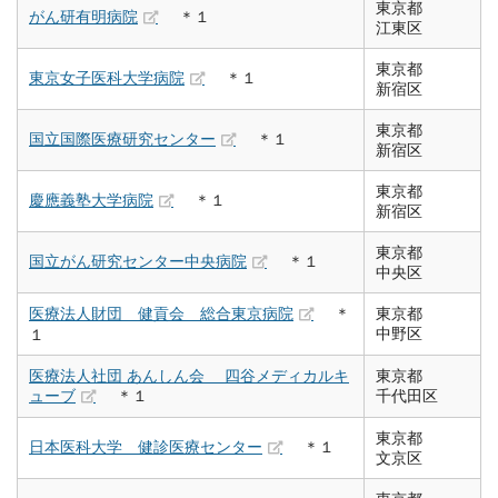
東京都
がん研有明病院
＊１
江東区
東京都
東京女子医科大学病院
＊１
新宿区
東京都
国立国際医療研究センター
＊１
新宿区
東京都
慶應義塾大学病院
＊１
新宿区
東京都
国立がん研究センター中央病院
＊１
中央区
医療法人財団 健貢会 総合東京病院
＊
東京都
中野区
１
医療法人社団 あんしん会 四谷メディカルキ
東京都
ューブ
＊１
千代田区
東京都
日本医科大学 健診医療センター
＊１
文京区