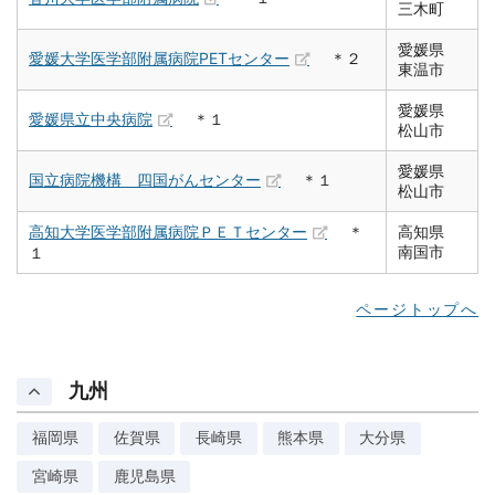
三木町
愛媛県
愛媛大学医学部附属病院PETセンター
＊２
東温市
愛媛県
愛媛県立中央病院
＊１
松山市
愛媛県
国立病院機構 四国がんセンター
＊１
松山市
高知大学医学部附属病院ＰＥＴセンター
＊
高知県
南国市
１
ページトップへ
九州
福岡県
佐賀県
長崎県
熊本県
大分県
宮崎県
鹿児島県