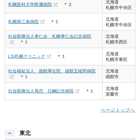
北海道
札幌医科大学附属病院
＊２
札幌市中央区
北海道
札幌南三条病院
＊１
札幌市中央区
社会医療法人孝仁会 札幌孝仁会記念病院
北海道
＊１
札幌市西区
北海道
LSI札幌クリニック
＊１
札幌市東区
社会福祉法人 函館厚生院 函館五稜郭病院
北海道
＊１
函館市
北海道
社会医療法人母恋 日鋼記念病院
＊１
室蘭市
ページトップへ
東北