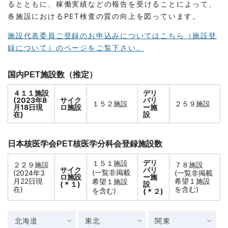
るとともに、稼働実績などの報告を受けることによって、
各施設におけるPET検査の質の向上を図っています。
施設代表委員ご登録のお申込みについてはこちら（施設登
録について）のページをご覧下さい。
国内PET施設数（推定）
４１１施設
デリ
(2023年8
サイク
バリ
１５２施設
２５９施設
月18日現
ロ施設
ー施
在)
設
日本核医学会PET核医学分科会登録施設数
デリ
１５１施設
２２９施設
７８施設
サイク
バリ
(一覧非掲載
(2024年3
(一覧非掲載
ロ施設
ー施
月22日現
希望１施設
希望１施設
(＊１)
設
在)
を含む)
を含む)
(＊２)
北海道
東北
関東