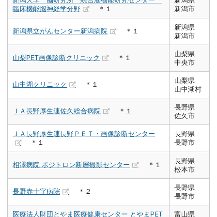
臨床機能脳神経学分野
＊１
新潟市
新潟県
新潟県立がんセンター新潟病院
＊１
新潟市
山梨県
山梨PET画像診断クリニック
＊１
中央市
山梨県
山中湖クリニック
＊１
山中湖村
長野県
ＪＡ長野厚生連佐久総合病院
＊１
佐久市
ＪＡ長野厚生連長野ＰＥＴ・画像診断センター
長野県
＊１
長野市
長野県
相澤病院 ポジトロン断層撮影センター
＊１
松本市
長野県
長野赤十字病院
＊２
長野市
医療法人財団とやま医療健康センター とやまPET
富山県