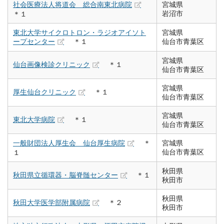
社会医療法人将道会 総合南東北病院
宮城県
岩沼市
＊１
東北大学サイクロトロン・ラジオアイソト
宮城県
ープセンター
＊１
仙台市青葉区
宮城県
仙台画像検診クリニック
＊１
仙台市青葉区
宮城県
厚生仙台クリニック
＊１
仙台市青葉区
宮城県
東北大学病院
＊１
仙台市青葉区
一般財団法人厚生会 仙台厚生病院
＊
宮城県
仙台市青葉区
１
秋田県
秋田県立循環器・脳脊髄センター
＊１
秋田市
秋田県
秋田大学医学部附属病院
＊２
秋田市