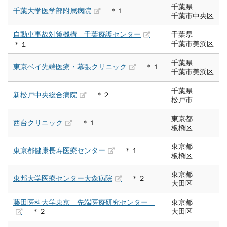
千葉県
千葉大学医学部附属病院
＊１
千葉市中央区
自動車事故対策機構 千葉療護センター
千葉県
千葉市美浜区
＊１
千葉県
東京ベイ先端医療・幕張クリニック
＊１
千葉市美浜区
千葉県
新松戸中央総合病院
＊２
松戸市
東京都
西台クリニック
＊１
板橋区
東京都
東京都健康長寿医療センター
＊１
板橋区
東京都
東邦大学医療センター大森病院
＊２
大田区
藤田医科大学東京 先端医療研究センター
東京都
＊２
大田区