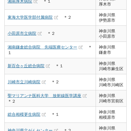
湘南厚木病院
＊１
厚木市
神奈川県
東海大学医学部付属病院
＊２
伊勢原市
神奈川県
小田原市立病院
＊２
小田原市
湘南鎌倉総合病院 先端医療センター
＊
神奈川県
鎌倉市
１
神奈川県
新百合ヶ丘総合病院
＊１
川崎市麻生区
神奈川県
川崎市立川崎病院
＊２
川崎市川崎区
聖マリアンナ医科大学 放射線医学講座
神奈川県
川崎市宮前区
＊２
神奈川県
総合相模更生病院
＊１
相模原市
神奈川県
神奈川県立がんセンター
＊２