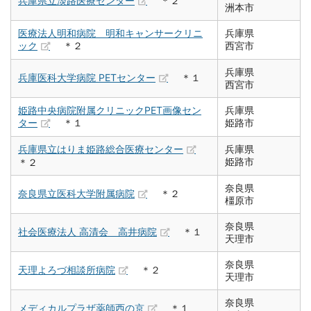
兵庫県立淡路医療センター
＊２
洲本市
医療法人明和病院 明和キャンサークリニ
兵庫県
ック
＊２
西宮市
兵庫県
兵庫医科大学病院 PETセンター
＊１
西宮市
姫路中央病院附属クリニックPET画像セン
兵庫県
ター
＊１
姫路市
兵庫県立はりま姫路総合医療センター
兵庫県
姫路市
＊２
奈良県
奈良県立医科大学附属病院
＊２
橿原市
奈良県
社会医療法人 高清会 高井病院
＊１
天理市
奈良県
天理よろづ相談所病院
＊２
天理市
奈良県
メディカルプラザ薬師西の京
＊１