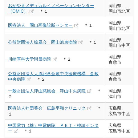
おかやまメディカルイノベーションセンター
岡山県
（OMIC）
＊１
岡山市北区
岡山県
医療法人 岡山画像診断センター
＊１
岡山市北区
岡山県
公益財団法人操風会 岡山旭東病院
＊１
岡山市中区
岡山県
川崎医科大学附属病院
＊２
倉敷市
公益財団法人大原記念倉敷中央医療機構 倉敷
岡山県
中央病院
＊２
倉敷市
一般財団法人津山慈風会 津山中央病院
＊
岡山県
津山市
２
医療法人社団葵会 広島平和クリニック
＊
広島県
広島市中区
１
中国電力（株）中電病院 ＰＥＴ・検診センタ
広島県
ー
＊１
広島市中区