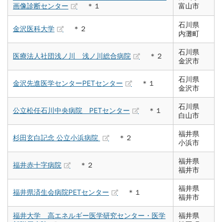
画像診断センター
＊１
富山市
石川県
金沢医科大学
＊２
内灘町
石川県
医療法人社団浅ノ川 浅ノ川総合病院
＊２
金沢市
石川県
金沢先進医学センターPETセンター
＊１
金沢市
石川県
公立松任石川中央病院 PETセンター
＊１
白山市
福井県
杉田玄白記念 公立小浜病院
＊２
小浜市
福井県
福井赤十字病院
＊２
福井市
福井県
福井県済生会病院PETセンター
＊１
福井市
福井大学 高エネルギー医学研究センター・医学
福井県