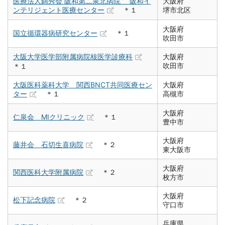
医療法人錦秀会 阪和第二泉北病院 阪和イ
大阪府
ンテリジェント医療センター
＊１
堺市北区
大阪府
国立循環器病研究センター
＊１
吹田市
大阪大学医学部附属病院核医学診療科
大阪府
吹田市
＊１
大阪医科薬科大学 関西BNCT共同医療セン
大阪府
ター
＊１
高槻市
大阪府
仁泉会 MIクリニック
＊１
豊中市
大阪府
藤井会 石切生喜病院
＊２
東大阪市
大阪府
関西医科大学附属病院
＊２
枚方市
大阪府
松下記念病院
＊２
守口市
兵庫県