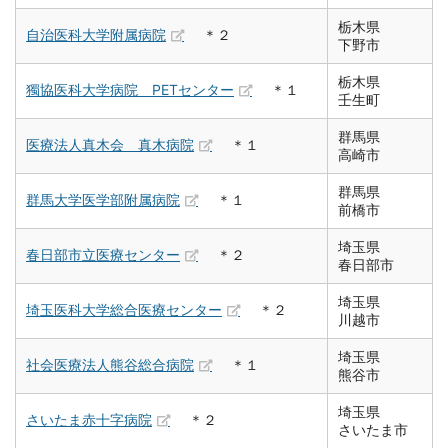
栃木県
自治医科大学附属病院
＊２
下野市
栃木県
獨協医科大学病院 PETセンター
＊１
壬生町
群馬県
医療法人真木会 真木病院
＊１
高崎市
群馬県
群馬大学医学部附属病院
＊１
前橋市
埼玉県
春日部市立医療センター
＊２
春日部市
埼玉県
埼玉医科大学総合医療センター
＊２
川越市
埼玉県
社会医療法人熊谷総合病院
＊１
熊谷市
埼玉県
さいたま赤十字病院
＊２
さいたま市