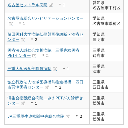
愛知県
名古屋セントラル病院
＊１
名古屋市中村区
名古屋市総合リハビリテーションセンター
愛知県
＊１
名古屋市瑞穂区
藤田医科大学病院低侵襲画像診断・治療セ
愛知県
ンター
＊２
豊明市
医療法人誠仁会塩川病院 三重先端医療
三重県
PETセンター
＊２
鈴鹿市
三重県
三重大学医学部附属病院
＊１
津市
独立行政法人地域医療機能推進機構 四日
三重県
市羽津医療センター
＊２
四日市市
済生会松阪総合病院 みえPETがん診断セ
三重県
ンター
＊１
松阪市
三重県
JA三重厚生連松阪中央総合病院
＊２
松阪市