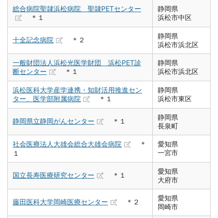
総合病院聖隷浜松病院 聖隷PETセンター
静岡県
＊１
浜松市中区
静岡県
十全記念病院
＊２
浜松市浜北区
一般財団法人浜松光医学財団 浜松PET診
静岡県
断センター
＊１
浜松市浜北区
浜松医科大学産学連携・知財活用推進セン
静岡県
ター、医学部附属病院
＊１
浜松市東区
静岡県
静岡県立静岡がんセンター
＊１
長泉町
社会医療法人大雄会総合大雄会病院
＊
愛知県
一宮市
１
愛知県
国立長寿医療研究センター
＊１
大府市
愛知県
藤田医科大学岡崎医療センター
＊２
岡崎市