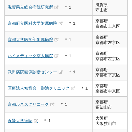
滋賀県
滋賀県立総合病院研究所
＊１
守山市
京都府
京都府立医科大学附属病院
＊１
京都市上京区
京都府
京都大学医学部附属病院
＊１
京都市左京区
京都府
ハイメディック京大病院
＊１
京都市左京区
京都府
武田病院画像診断センター
＊１
京都市下京区
京都府
医療法人知音会 御池クリニック
＊１
京都市中京区
京都府
京都ルネスクリニック
＊１
福知山市
大阪府
近畿大学病院
＊１
大阪狭山市