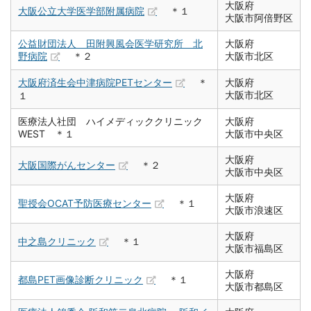
大阪府
大阪公立大学医学部附属病院
＊１
大阪市阿倍野区
公益財団法人 田附興風会医学研究所 北
大阪府
野病院
＊２
大阪市北区
大阪府済生会中津病院PETセンター
＊
大阪府
大阪市北区
１
医療法人社団 ハイメディッククリニック
大阪府
WEST ＊１
大阪市中央区
大阪府
大阪国際がんセンター
＊２
大阪市中央区
大阪府
聖授会OCAT予防医療センター
＊１
大阪市浪速区
大阪府
中之島クリニック
＊１
大阪市福島区
大阪府
都島PET画像診断クリニック
＊１
大阪市都島区