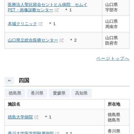
医療法人聖比留会セントヒル病院 セムイ
山口県
PET・画像診断センター
＊１
宇部市
山口県
本城クリニック
＊１
周南市
山口県
山口県立総合医療センター
＊２
防府市
ページトップへ
四国
徳島県
香川県
愛媛県
高知県
施設名
所在地
徳島県
徳島大学病院
＊１
徳島市
香川県
香川大学医学部附属病院
＊１